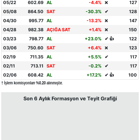
05/22
602.69
AL
-4.4%
127
❌
05/08
864.50
SAT
-30.3%
✔
128
04/30
995.77
AL
-13.2%
147
❌
04/28
982.38
AÇIĞA SAT
+1.4%
150
❌
03/23
798.77
AL
+23.0%
✔ 👍
122
03/06
750.60
SAT
+6.4%
123
❌
02/19
711.35
AL
+5.5%
✔
117
02/11
713.11
SAT
-0.2%
✔
117
02/06
608.42
AL
+17.2%
✔ 👍
100
† İşlem komisyonları %0.20 alınmıştır.
Son 6 Aylık Formasyon ve Teyit Grafiği