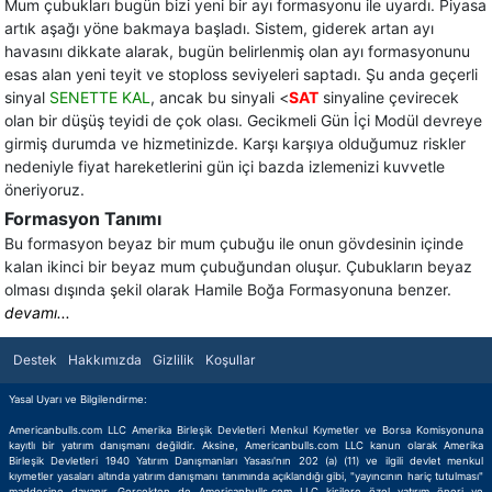
Mum çubukları bugün bizi yeni bir ayı formasyonu ile uyardı. Piyasa
artık aşağı yöne bakmaya başladı. Sistem, giderek artan ayı
havasını dikkate alarak, bugün belirlenmiş olan ayı formasyonunu
esas alan yeni teyit ve stoploss seviyeleri saptadı. Şu anda geçerli
sinyal
SENETTE KAL
, ancak bu sinyali <
SAT
sinyaline çevirecek
olan bir düşüş teyidi de çok olası. Gecikmeli Gün İçi Modül devreye
girmiş durumda ve hizmetinizde. Karşı karşıya olduğumuz riskler
nedeniyle fiyat hareketlerini gün içi bazda izlemenizi kuvvetle
öneriyoruz.
Formasyon Tanımı
Bu formasyon beyaz bir mum çubuğu ile onun gövdesinin içinde
kalan ikinci bir beyaz mum çubuğundan oluşur. Çubukların beyaz
olması dışında şekil olarak Hamile Boğa Formasyonuna benzer.
devamı...
Destek
Hakkımızda
Gizlilik
Koşullar
Yasal Uyarı ve Bilgilendirme:
Americanbulls.com LLC Amerika Birleşik Devletleri Menkul Kıymetler ve Borsa Komisyonuna
kayıtlı bir yatırım danışmanı değildir. Aksine, Americanbulls.com LLC kanun olarak Amerika
Birleşik Devletleri 1940 Yatırım Danışmanları Yasası'nın 202 (a) (11) ve ilgili devlet menkul
kıymetler yasaları altında yatırım danışmanı tanımında açıklandığı gibi, "yayıncının hariç tutulması"
maddesine dayanır. Gerçekten de Americanbulls.com LLC kişilere özel yatırım öneri ve