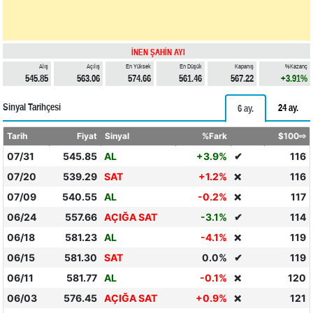
İNEN ŞAHİN AYI
Alış
Açılış
En Yüksek
En Düşük
Kapanış
%Kazanç
545.85
563.06
574.66
561.46
567.22
+3.91%
Sinyal Tarihçesi
24 ay.
6 ay.
Tarih
Fiyat
Sinyal
%Fark
$100⇨
07/31
545.85
AL
+3.9%
✔
116
07/20
539.29
SAT
+1.2%
116
❌
07/09
540.55
AL
-0.2%
117
❌
06/24
557.66
AÇIĞA SAT
-3.1%
✔
114
06/18
581.23
AL
-4.1%
119
❌
06/15
581.30
SAT
0.0%
✔
119
06/11
581.77
AL
-0.1%
120
❌
06/03
576.45
AÇIĞA SAT
+0.9%
121
❌