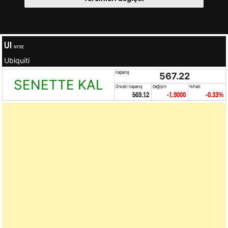
UI
NYSE
Ubiquiti
Kapanış
567.22
SENETTE KAL
Önceki Kapanış
Değişim
%Fark
569.12
-1.9000
-0.33%