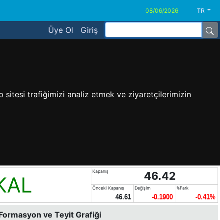
TR
Üye Ol
Giriş
sitesi trafiğimizi analiz etmek ve ziyaretçilerimizin
Kapanış
46.42
KAL
Önceki Kapanış
Değişim
%Fark
46.61
-0.1900
-0.41%
 Formasyon ve Teyit Grafiği