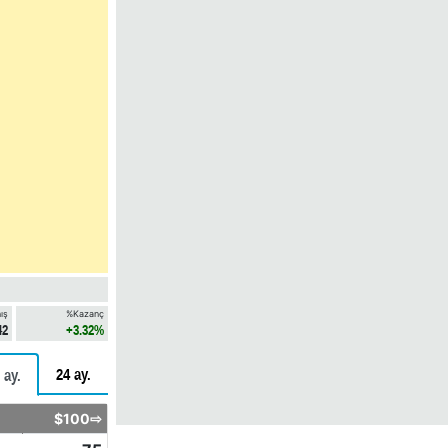
ış
%Kazanç
42
+3.32%
24 ay.
 ay.
$100⇨