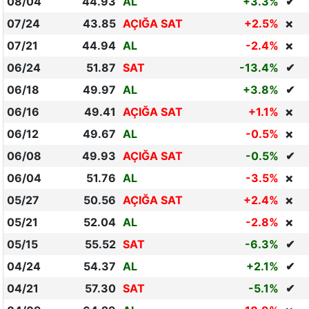
08/04
44.93
AL
+3.3%
✔
07/24
43.85
AÇIĞA SAT
+2.5%
❌
07/21
44.94
AL
-2.4%
❌
06/24
51.87
SAT
-13.4%
✔
06/18
49.97
AL
+3.8%
✔
06/16
49.41
AÇIĞA SAT
+1.1%
❌
06/12
49.67
AL
-0.5%
❌
06/08
49.93
AÇIĞA SAT
-0.5%
✔
06/04
51.76
AL
-3.5%
❌
05/27
50.56
AÇIĞA SAT
+2.4%
❌
05/21
52.04
AL
-2.8%
❌
05/15
55.52
SAT
-6.3%
✔
04/24
54.37
AL
+2.1%
✔
04/21
57.30
SAT
-5.1%
✔