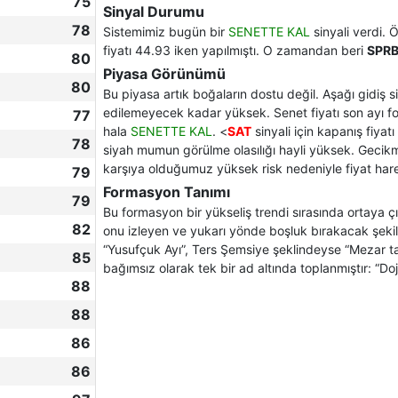
75
Sinyal Durumu
78
Sistemimiz bugün bir
SENETTE KAL
sinyali verdi.
fiyatı 44.93 iken yapılmıştı. O zamandan beri
SPR
80
Piyasa Görünümü
80
Bu piyasa artık boğaların dostu değil. Aşağı gidiş si
edilemeyecek kadar yüksek. Senet fiyatı son ayı f
77
hala
SENETTE KAL
. <
SAT
sinyali için kapanış fiyat
78
siyah mumun görülme olasılığı hayli yüksek. Gecik
karşıya olduğumuz yüksek risk nedeniyle fiyat hareke
79
Formasyon Tanımı
79
Bu formasyon bir yükseliş trendi sırasında ortaya 
82
onu izleyen ve yukarı yönde boşluk bırakacak şekil
“Yusufçuk Ayı”, Ters Şemsiye şeklindeyse “Mezar taş
85
bağımsız olarak tek bir ad altında toplanmıştır: “Doji
88
88
86
86