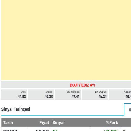
DOJİ YILDIZ AYI
Alış
Açılış
En Yüksek
En Düşük
Kapan
44.93
46.38
47.41
45.24
46.
Sinyal Tarihçesi
6
Tarih
Fiyat
Sinyal
%Fark