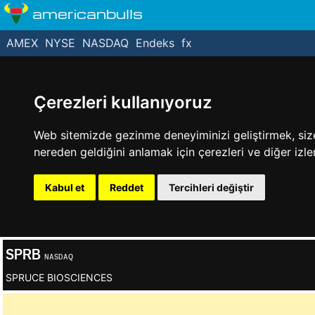
americanbulls
AMEX
NYSE
NASDAQ
Endeks
fx
Çerezleri kullanıyoruz
Web sitemizde gezinme deneyiminizi geliştirmek, size k
nereden geldiğini anlamak için çerezleri ve diğer izle
Kabul et
Reddet
Tercihleri değiştir
SPRB
NASDAQ
SPRUCE BIOSCIENCES