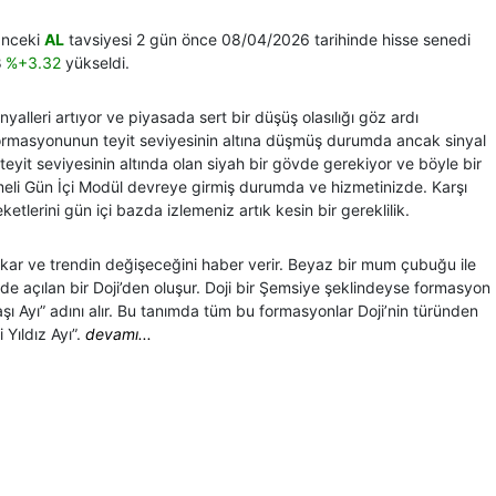
 Önceki
AL
tavsiyesi 2 gün önce 08/04/2026 tarihinde hisse senedi
B
%+3.32
yükseldi.
nyalleri artıyor ve piyasada sert bir düşüş olasılığı göz ardı
ormasyonunun teyit seviyesinin altına düşmüş durumda ancak sinyal
ı teyit seviyesinin altında olan siyah bir gövde gerekiyor ve böyle bir
meli Gün İçi Modül devreye girmiş durumda ve hizmetinizde. Karşı
tlerini gün içi bazda izlemeniz artık kesin bir gereklilik.
çıkar ve trendin değişeceğini haber verir. Beyaz bir mum çubuğu ile
de açılan bir Doji’den oluşur. Doji bir Şemsiye şeklindeyse formasyon
ı Ayı” adını alır. Bu tanımda tüm bu formasyonlar Doji’nin türünden
 Yıldız Ayı”.
devamı...