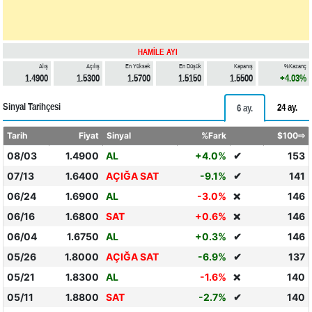
HAMİLE AYI
Alış
Açılış
En Yüksek
En Düşük
Kapanış
%Kazanç
1.4900
1.5300
1.5700
1.5150
1.5500
+4.03%
Sinyal Tarihçesi
24 ay.
6 ay.
Tarih
Fiyat
Sinyal
%Fark
$100⇨
08/03
1.4900
AL
+4.0%
✔
153
07/13
1.6400
AÇIĞA SAT
-9.1%
✔
141
06/24
1.6900
AL
-3.0%
146
❌
06/16
1.6800
SAT
+0.6%
146
❌
06/04
1.6750
AL
+0.3%
✔
146
05/26
1.8000
AÇIĞA SAT
-6.9%
✔
137
05/21
1.8300
AL
-1.6%
140
❌
05/11
1.8800
SAT
-2.7%
✔
140