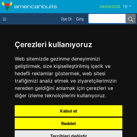
americanbulls
TR
Üye Ol
Giriş
Çerezleri kullanıyoruz
Web sitemizde gezinme deneyiminizi
geliştirmek, size kişiselleştirilmiş içerik ve
hedefli reklamlar göstermek, web sitesi
trafiğimizi analiz etmek ve ziyaretçilerimizin
nereden geldiğini anlamak için çerezleri ve
diğer izleme teknolojilerini kullanıyoruz.
Kabul et
Reddet
Tercihleri değiştir