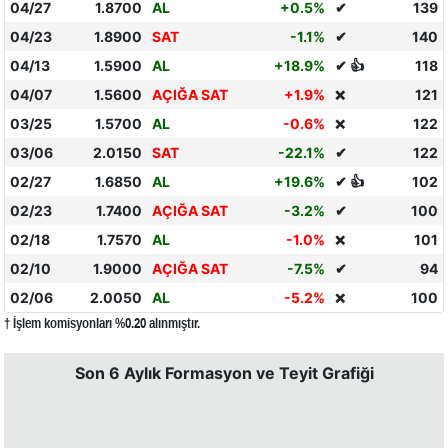
04/27
1.8700
AL
+0.5%
✔
139
04/23
1.8900
SAT
-1.1%
✔
140
04/13
1.5900
AL
+18.9%
✔ 👍
118
04/07
1.5600
AÇIĞA SAT
+1.9%
121
❌
03/25
1.5700
AL
-0.6%
122
❌
03/06
2.0150
SAT
-22.1%
✔
122
02/27
1.6850
AL
+19.6%
✔ 👍
102
02/23
1.7400
AÇIĞA SAT
-3.2%
✔
100
02/18
1.7570
AL
-1.0%
101
❌
02/10
1.9000
AÇIĞA SAT
-7.5%
✔
94
02/06
2.0050
AL
-5.2%
100
❌
† İşlem komisyonları %0.20 alınmıştır.
Son 6 Aylık Formasyon ve Teyit Grafiği