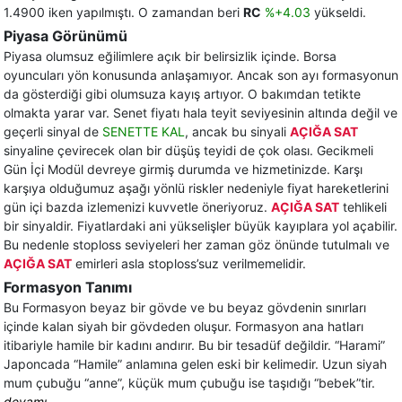
1.4900 iken yapılmıştı. O zamandan beri
RC
%+4.03
yükseldi.
Piyasa Görünümü
Piyasa olumsuz eğilimlere açık bir belirsizlik içinde. Borsa
oyuncuları yön konusunda anlaşamıyor. Ancak son ayı formasyonun
da gösterdiği gibi olumsuza kayış artıyor. O bakımdan tetikte
olmakta yarar var. Senet fiyatı hala teyit seviyesinin altında değil ve
geçerli sinyal de
SENETTE KAL
, ancak bu sinyali
AÇIĞA SAT
sinyaline çevirecek olan bir düşüş teyidi de çok olası. Gecikmeli
Gün İçi Modül devreye girmiş durumda ve hizmetinizde. Karşı
karşıya olduğumuz aşağı yönlü riskler nedeniyle fiyat hareketlerini
gün içi bazda izlemenizi kuvvetle öneriyoruz.
AÇIĞA SAT
tehlikeli
bir sinyaldir. Fiyatlardaki ani yükselişler büyük kayıplara yol açabilir.
Bu nedenle stoploss seviyeleri her zaman göz önünde tutulmalı ve
AÇIĞA SAT
emirleri asla stoploss’suz verilmemelidir.
Formasyon Tanımı
Bu Formasyon beyaz bir gövde ve bu beyaz gövdenin sınırları
içinde kalan siyah bir gövdeden oluşur. Formasyon ana hatları
itibariyle hamile bir kadını andırır. Bu bir tesadüf değildir. “Harami”
Japoncada “Hamile” anlamına gelen eski bir kelimedir. Uzun siyah
mum çubuğu “anne”, küçük mum çubuğu ise taşıdığı “bebek”tir.
devamı...