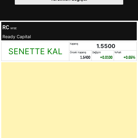
RC
NYSE
Ready Capital
Kapanış
1.5500
SENETTE KAL
Önceki Kapanış
Değişim
%Fark
1.5400
+0.0100
+0.65%