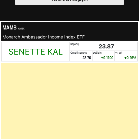
MAMB
AMEX
Monarch Ambassador Income Index ETF
Kapanış
23.87
SENETTE KAL
Önceki Kapanış
Değişim
%Fark
23.76
+0.1100
+0.46%