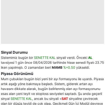
Sinyal Durumu
Sistemimiz bugün bir
SENETTE KAL
sinyali verdi. Önceki
AL
tavsiyesi 1 gün önce 08/04/2026 tarihinde hisse senedi fiyatı 23.75
iken yapılmıştı. O zamandan beri
MAMB
%+0.50
yükseldi.
Piyasa Görünümü
Mum çubukları bugün bizi yeni bir ayı formasyonu ile uyardı. Piyasa
artık aşağı yöne bakmaya başladı. Sistem, giderek artan ayı
havasını dikkate alarak, bugün belirlenmiş olan ayı formasyonunu
esas alan yeni teyit ve stoploss seviyeleri saptadı. Şu anda geçerli
sinyal
SENETTE KAL
, ancak bu sinyali <
SAT
sinyaline çevirecek
olan bir düşüş teyidi de çok olası. Gecikmeli Gün İçi Modül devreye