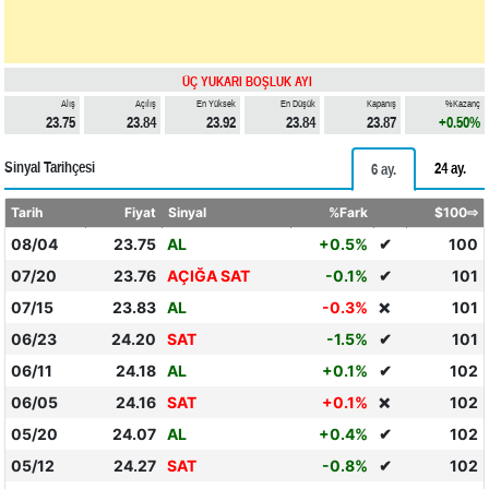
ÜÇ YUKARI BOŞLUK AYI
Alış
Açılış
En Yüksek
En Düşük
Kapanış
%Kazanç
23.75
23.84
23.92
23.84
23.87
+0.50%
Sinyal Tarihçesi
24 ay.
6 ay.
Tarih
Fiyat
Sinyal
%Fark
$100⇨
08/04
23.75
AL
+0.5%
✔
100
07/20
23.76
AÇIĞA SAT
-0.1%
✔
101
07/15
23.83
AL
-0.3%
101
❌
06/23
24.20
SAT
-1.5%
✔
101
06/11
24.18
AL
+0.1%
✔
102
06/05
24.16
SAT
+0.1%
102
❌
05/20
24.07
AL
+0.4%
✔
102
05/12
24.27
SAT
-0.8%
✔
102