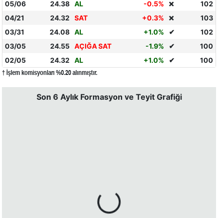
05/06
24.38
AL
-0.5%
102
❌
04/21
24.32
SAT
+0.3%
103
❌
03/31
24.08
AL
+1.0%
✔
102
03/05
24.55
AÇIĞA SAT
-1.9%
✔
100
02/05
24.32
AL
+1.0%
✔
100
† İşlem komisyonları %0.20 alınmıştır.
Son 6 Aylık Formasyon ve Teyit Grafiği