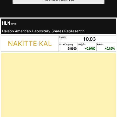
HLN
NYSE
Haleon American Depositary Shares Representin
Kapanış
10.03
NAKİTTE KAL
Önceki Kapanış
Değişim
%Fark
9.9500
+0.0800
+0.80%