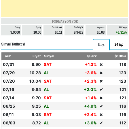
FORMASYON YOK
Satış
Açılış
En Yüksek
En Düşük
Kapanış
%Kayıp
9.9000
10.06
10.11
9.9413
10.03
+1.31%
Sinyal Tarihçesi
24 ay.
6 ay.
Tarih
Fiyat
Sinyal
%Fark
$100⇨
07/31
9.90
SAT
+1.3%
118
❌
07/29
10.28
AL
-3.6%
123
❌
07/20
10.04
SAT
+2.3%
123
❌
07/16
9.84
AL
+2.0%
✔
121
07/14
9.70
SAT
+1.4%
121
❌
06/25
9.25
AL
+4.9%
✔
116
06/11
9.03
SAT
+2.4%
116
❌
06/03
8.72
AL
+3.6%
✔
112