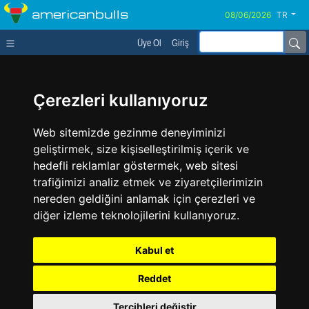
americanbulls
TR
Üye Ol
Giriş
Çerezleri kullanıyoruz
Web sitemizde gezinme deneyiminizi
geliştirmek, size kişiselleştirilmiş içerik ve
hedefli reklamlar göstermek, web sitesi
trafiğimizi analiz etmek ve ziyaretçilerimizin
nereden geldiğini anlamak için çerezleri ve
diğer izleme teknolojilerini kullanıyoruz.
Kabul et
Reddet
Tercihleri değiştir