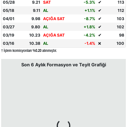
05/28
9.21
SAT
-5.3%
✔
113
05/18
9.11
AL
+1.1%
✔
112
04/01
9.98
AÇIĞA SAT
-8.7%
✔
103
03/27
9.80
AL
+1.8%
✔
102
03/19
10.23
AÇIĞA SAT
-4.2%
✔
98
03/16
10.38
AL
-1.4%
100
❌
† İşlem komisyonları %0.20 alınmıştır.
Son 6 Aylık Formasyon ve Teyit Grafiği