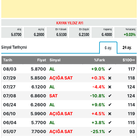
KAYAN YILDIZ AYI
Alış
Açılış
En Yüksek
En Düşük
Kapanış
%Kazanç
5.8700
6.2800
6.5100
6.2100
6.4000
+9.03%
Sinyal Tarihçesi
24 ay.
6 ay.
Tarih
Fiyat
Sinyal
%Fark
$100⇨
08/03
5.8700
AL
+9.0%
✔
117
07/29
5.8500
AÇIĞA SAT
+0.3%
118
❌
07/27
6.1200
AL
-4.4%
124
❌
07/08
6.8600
SAT
-10.8%
✔
124
06/24
6.2600
AL
+9.6%
✔
114
06/10
5.9900
AÇIĞA SAT
+4.5%
119
❌
06/04
5.7700
AL
+3.8%
✔
115
05/07
7.7000
AÇIĞA SAT
-25.1%
✔
93