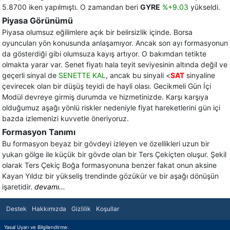
5.8700 iken yapılmıştı. O zamandan beri
GYRE
%+9.03
yükseldi.
Piyasa Görünümü
Piyasa olumsuz eğilimlere açık bir belirsizlik içinde. Borsa
oyuncuları yön konusunda anlaşamıyor. Ancak son ayı formasyonun
da gösterdiği gibi olumsuza kayış artıyor. O bakımdan tetikte
olmakta yarar var. Senet fiyatı hala teyit seviyesinin altında değil ve
geçerli sinyal de
SENETTE KAL
, ancak bu sinyali <
SAT
sinyaline
çevirecek olan bir düşüş teyidi de hayli olası. Gecikmeli Gün İçi
Modül devreye girmiş durumda ve hizmetinizde. Karşı karşıya
olduğumuz aşağı yönlü riskler nedeniyle fiyat hareketlerini gün içi
bazda izlemenizi kuvvetle öneriyoruz.
Formasyon Tanımı
Bu formasyon beyaz bir gövdeyi izleyen ve özellikleri uzun bir
yukarı gölge ile küçük bir gövde olan bir Ters Çekiçten oluşur. Şekil
olarak Ters Çekiç Boğa formasyonuna benzer fakat onun aksine
Kayan Yıldız bir yükseliş trendinde gözükür ve bir aşağı dönüşün
işaretidir.
devamı...
Destek
Hakkımızda
Gizlilik
Koşullar
Yasal Uyarı ve Bilgilendirme: