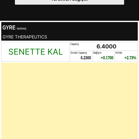
GYRE
NASDAQ
GYRE THERAPEUTICS
Kapanış
6.4000
SENETTE KAL
Önceki Kapanış
Değişim
%Fark
6.2300
+0.1700
+2.73%