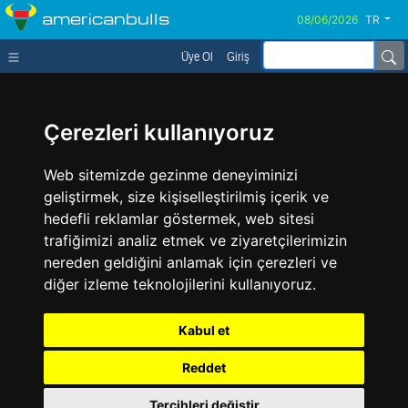
americanbulls
TR
Üye Ol
Giriş
Çerezleri kullanıyoruz
Web sitemizde gezinme deneyiminizi
geliştirmek, size kişiselleştirilmiş içerik ve
hedefli reklamlar göstermek, web sitesi
trafiğimizi analiz etmek ve ziyaretçilerimizin
nereden geldiğini anlamak için çerezleri ve
diğer izleme teknolojilerini kullanıyoruz.
Kabul et
Reddet
Tercihleri değiştir