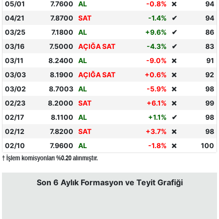
05/01
7.7600
AL
-0.8%
94
❌
04/21
7.8700
SAT
-1.4%
✔
94
03/25
7.1800
AL
+9.6%
✔
86
03/16
7.5000
AÇIĞA SAT
-4.3%
✔
83
03/11
8.2400
AL
-9.0%
91
❌
03/03
8.1900
AÇIĞA SAT
+0.6%
92
❌
03/02
8.7003
AL
-5.9%
98
❌
02/23
8.2000
SAT
+6.1%
99
❌
02/17
8.1100
AL
+1.1%
✔
98
02/12
7.8200
SAT
+3.7%
98
❌
02/10
7.9600
AL
-1.8%
100
❌
† İşlem komisyonları %0.20 alınmıştır.
Son 6 Aylık Formasyon ve Teyit Grafiği