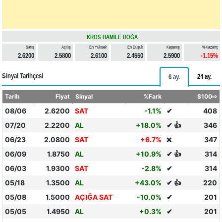
KROS HAMİLE BOĞA
Satış
Açılış
En Yüksek
En Düşük
Kapanış
%Kazanç
2.6200
2.5800
2.6100
2.4550
2.5900
-1.15%
Sinyal Tarihçesi
24 ay.
6 ay.
Tarih
Fiyat
Sinyal
%Fark
$100⇨
08/06
2.6200
SAT
-1.1%
✔
408
07/20
2.2200
AL
+18.0%
✔ 👍
346
06/23
2.0800
SAT
+6.7%
347
❌
06/09
1.8750
AL
+10.9%
✔ 👍
314
06/03
1.9300
SAT
-2.8%
✔
314
05/18
1.3500
AL
+43.0%
✔ 👍
220
05/08
1.5000
AÇIĞA SAT
-10.0%
✔
201
05/05
1.4950
AL
+0.3%
✔
201