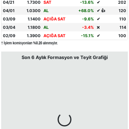
04/21
1.7300
SAT
-13.6%
✔
202
04/01
1.0300
AL
+68.0%
✔ 👍
120
03/09
1.1400
AÇIĞA SAT
-9.6%
✔
110
03/04
1.1800
AL
-3.4%
114
❌
02/09
1.3900
AÇIĞA SAT
-15.1%
✔
100
† İşlem komisyonları %0.20 alınmıştır.
Son 6 Aylık Formasyon ve Teyit Grafiği