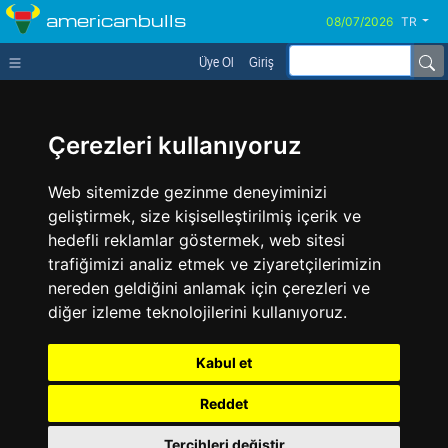
americanbulls
TR
Üye Ol
Giriş
Çerezleri kullanıyoruz
Web sitemizde gezinme deneyiminizi
geliştirmek, size kişiselleştirilmiş içerik ve
hedefli reklamlar göstermek, web sitesi
trafiğimizi analiz etmek ve ziyaretçilerimizin
nereden geldiğini anlamak için çerezleri ve
diğer izleme teknolojilerini kullanıyoruz.
Kabul et
Reddet
Tercihleri değiştir