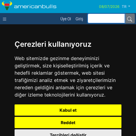
americanbulls
TR
Üye Ol
Giriş
Çerezleri kullanıyoruz
Web sitemizde gezinme deneyiminizi
geliştirmek, size kişiselleştirilmiş içerik ve
hedefli reklamlar göstermek, web sitesi
trafiğimizi analiz etmek ve ziyaretçilerimizin
nereden geldiğini anlamak için çerezleri ve
diğer izleme teknolojilerini kullanıyoruz.
Kabul et
Reddet
Tercihleri değiştir