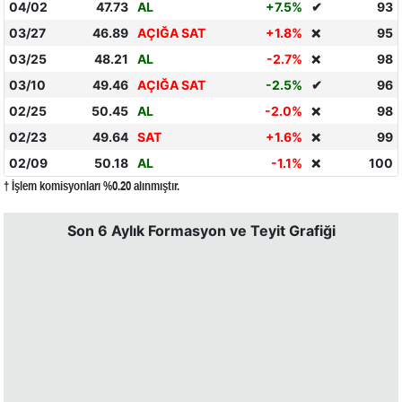
04/02
47.73
AL
+7.5%
✔
93
03/27
46.89
AÇIĞA SAT
+1.8%
95
❌
03/25
48.21
AL
-2.7%
98
❌
03/10
49.46
AÇIĞA SAT
-2.5%
✔
96
02/25
50.45
AL
-2.0%
98
❌
02/23
49.64
SAT
+1.6%
99
❌
02/09
50.18
AL
-1.1%
100
❌
† İşlem komisyonları %0.20 alınmıştır.
Son 6 Aylık Formasyon ve Teyit Grafiği