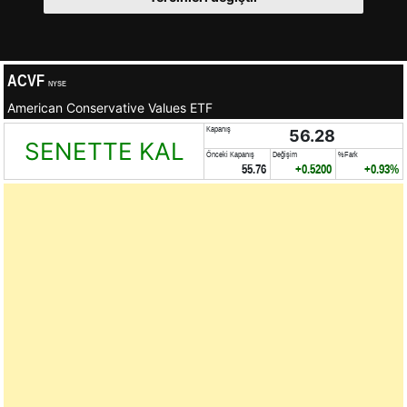
ACVF
NYSE
American Conservative Values ETF
Kapanış
56.28
SENETTE KAL
Önceki Kapanış
Değişim
%Fark
55.76
+0.5200
+0.93%