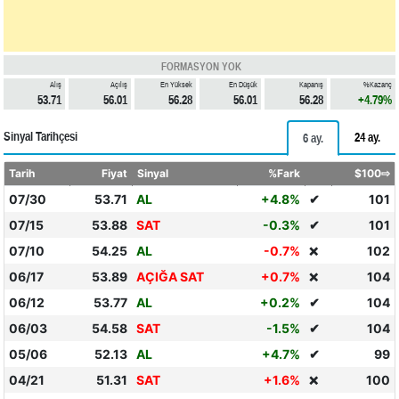
FORMASYON YOK
Alış
Açılış
En Yüksek
En Düşük
Kapanış
%Kazanç
53.71
56.01
56.28
56.01
56.28
+4.79%
Sinyal Tarihçesi
24 ay.
6 ay.
Tarih
Fiyat
Sinyal
%Fark
$100⇨
07/30
53.71
AL
+4.8%
✔
101
07/15
53.88
SAT
-0.3%
✔
101
07/10
54.25
AL
-0.7%
102
❌
06/17
53.89
AÇIĞA SAT
+0.7%
104
❌
06/12
53.77
AL
+0.2%
✔
104
06/03
54.58
SAT
-1.5%
✔
104
05/06
52.13
AL
+4.7%
✔
99
04/21
51.31
SAT
+1.6%
100
❌