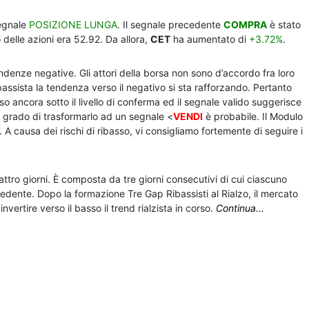
segnale
POSIZIONE LUNGA
. Il segnale precedente
COMPRA
è stato
 delle azioni era 52.92. Da allora,
CET
ha aumentato di
+3.72%
.
ndenze negative. Gli attori della borsa non sono d’accordo fra loro
bassista la tendenza verso il negativo si sta rafforzando. Pertanto
ceso ancora sotto il livello di conferma ed il segnale valido suggerisce
n grado di trasformarlo ad un segnale <
VENDI
è probabile. Il Modulo
. A causa dei rischi di ribasso, vi consigliamo fortemente di seguire i
ttro giorni. È composta da tre giorni consecutivi di cui ciascuno
cedente. Dopo la formazione Tre Gap Ribassisti al Rialzo, il mercato
vertire verso il basso il trend rialzista in corso.
Continua...