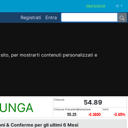
IT
Registrati
Entra
sito, per mostrarti contenuti personalizzati e
Chiusura
54.89
LUNGA
Chiusura Precedente
Variazione
Var%
55.25
-0.3600
-0.65%
i & Conferme per gli ultimi 6 Mesi