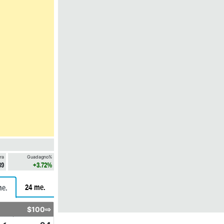
ra
Guadagno%
89
+3.72%
24 me.
me.
$100⇨