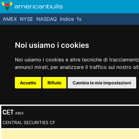
americanbulls
AMEX
NYSE
NASDAQ
Indice
fx
Noi usiamo i cookies
Noi usiamo i cookies e altre tecniche di tracciamento
annunci mirati, per analizzare il traffico sul nostro si
Accetto
Rifiuto
Cambia le mie impostazioni
CET
AMEX
CENTRAL SECURITIES CF