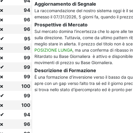
✔
94
Aggiornamento di Segnale
94
❌
La raccomandazione del nostro sistema oggi è il 
emesso il 07/31/2026, 5 giorni fa, quando il prezzo
96
❌
Prospettive di Mercato
96
❌
Sul mercato domina l’incertezza che lo apre alle te
sulla direzione. Tuttavia, come da ultimo pattern ri
✔
95
meglio stare in allerta. Il prezzo del titolo non è s
96
❌
POSIZIONE LUNGA
, ma una conferma di ribasso i
Ritardato su Base Giornaliera è attivo e disponibile
99
❌
movimenti di prezzo su Base Giornaliera.
✔
99
Descrizione di Formazione
99
❌
È una formazione d’inversione verso il basso da qua
apre con un gap verso l’alto tra sé ed il giorno pre
100
❌
si trova nello stato d’ipercomprato ed è pronto per in
✔
99
100
❌
✔
94
96
❌