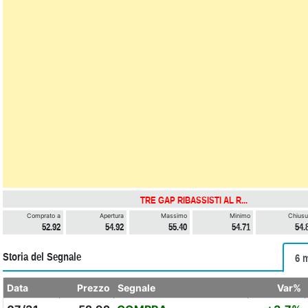
TRE GAP RIBASSISTI AL R...
Comprato a
Apertura
Massimo
Minimo
Chiusu
52.92
54.92
55.40
54.71
54.
Storia del Segnale
6 
Data
Prezzo
Segnale
Var%