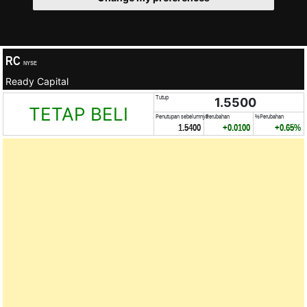
RC
NYSE
Ready Capital
Tutup
1.5500
TETAP BELI
Penutupan sebelumnya
Perubahan
%Perubahan
1.5400
+0.0100
+0.65%