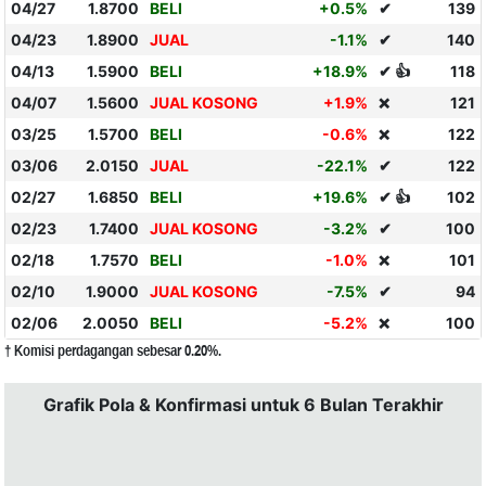
04/27
1.8700
BELI
+0.5%
✔
139
04/23
1.8900
JUAL
-1.1%
✔
140
04/13
1.5900
BELI
+18.9%
✔ 👍
118
04/07
1.5600
JUAL KOSONG
+1.9%
121
❌
03/25
1.5700
BELI
-0.6%
122
❌
03/06
2.0150
JUAL
-22.1%
✔
122
02/27
1.6850
BELI
+19.6%
✔ 👍
102
02/23
1.7400
JUAL KOSONG
-3.2%
✔
100
02/18
1.7570
BELI
-1.0%
101
❌
02/10
1.9000
JUAL KOSONG
-7.5%
✔
94
02/06
2.0050
BELI
-5.2%
100
❌
† Komisi perdagangan sebesar 0.20%.
Grafik Pola & Konfirmasi untuk 6 Bulan Terakhir