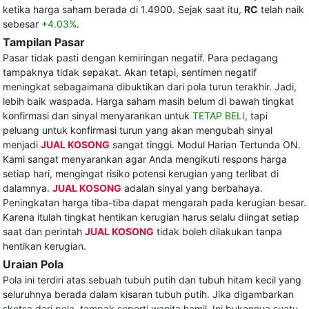
ketika harga saham berada di 1.4900. Sejak saat itu,
RC
telah naik
sebesar
+4.03%
.
Tampilan Pasar
Pasar tidak pasti dengan kemiringan negatif. Para pedagang
tampaknya tidak sepakat. Akan tetapi, sentimen negatif
meningkat sebagaimana dibuktikan dari pola turun terakhir. Jadi,
lebih baik waspada. Harga saham masih belum di bawah tingkat
konfirmasi dan sinyal menyarankan untuk
TETAP BELI
, tapi
peluang untuk konfirmasi turun yang akan mengubah sinyal
menjadi
JUAL KOSONG
sangat tinggi. Modul Harian Tertunda ON.
Kami sangat menyarankan agar Anda mengikuti respons harga
setiap hari, mengingat risiko potensi kerugian yang terlibat di
dalamnya.
JUAL KOSONG
adalah sinyal yang berbahaya.
Peningkatan harga tiba-tiba dapat mengarah pada kerugian besar.
Karena itulah tingkat hentikan kerugian harus selalu diingat setiap
saat dan perintah
JUAL KOSONG
tidak boleh dilakukan tanpa
hentikan kerugian.
Uraian Pola
Pola ini terdiri atas sebuah tubuh putih dan tubuh hitam kecil yang
seluruhnya berada dalam kisaran tubuh putih. Jika digambarkan
sketsa dari pola, tampak seperti wanita hamil. Ini bukannya suatu