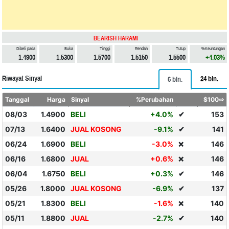
BEARISH HARAMI
Dibeli pada
Buka
Tinggi
Rendah
Tutup
%Keuntungan
1.4900
1.5300
1.5700
1.5150
1.5500
+4.03%
Riwayat Sinyal
24 bln.
6 bln.
Tanggal
Harga
Sinyal
%Perubahan
$100⇨
08/03
1.4900
BELI
+4.0%
✔
153
07/13
1.6400
JUAL KOSONG
-9.1%
✔
141
06/24
1.6900
BELI
-3.0%
146
❌
06/16
1.6800
JUAL
+0.6%
146
❌
06/04
1.6750
BELI
+0.3%
✔
146
05/26
1.8000
JUAL KOSONG
-6.9%
✔
137
05/21
1.8300
BELI
-1.6%
140
❌
05/11
1.8800
JUAL
-2.7%
✔
140