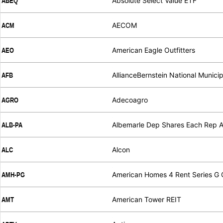
Absolute Select Value ETF
ABEQ
.
.
AECOM
ACM
.
.
American Eagle Outfitters
AEO
.
.
AllianceBernstein National Munici
AFB
.
.
Adecoagro
AGRO
.
.
Albemarle Dep Shares Each Rep A
ALB-PA
.
.
Alcon
ALC
.
.
American Homes 4 Rent Series G 
AMH-PG
.
.
American Tower REIT
AMT
.
.