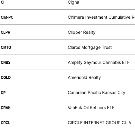
Cigna
CI
.
.
Chimera Investment Cumulative 
CIM-PC
.
.
Clipper Realty
CLPR
.
.
Claros Mortgage Trust
CMTG
.
.
Amplify Seymour Cannabis ETF
CNBS
.
.
Americold Realty
COLD
.
.
Canadian Pacific Kansas City
CP
.
.
VanEck Oil Refiners ETF
CRAK
.
.
CIRCLE INTERNET GROUP CL A
CRCL
.
.