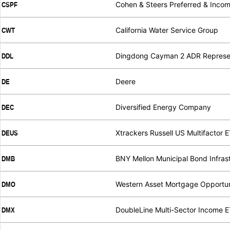
Cohen & Steers Preferred & Inco
CSPF
.
.
California Water Service Group
CWT
.
.
Dingdong Cayman 2 ADR Represe
DDL
.
.
Deere
DE
.
.
Diversified Energy Company
DEC
.
.
Xtrackers Russell US Multifactor 
DEUS
.
.
BNY Mellon Municipal Bond Infras
DMB
.
.
Western Asset Mortgage Opportu
DMO
.
.
DoubleLine Multi-Sector Income 
DMX
.
.