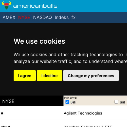
americanbulls
AMEX
NYSE
NASDAQ
Indeks
fx
We use cookies
We use cookies and other tracking technologies to 
analyze our website traffic, and to understand where
I agree
I decline
Change my preferences
Pilih sinyal
NYSE
Beli
Jual
.
.
Agilent Technologies
A
.
.