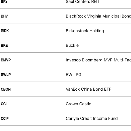
Saul Centers REIT
BFS
.
.
BlackRock Virginia Municipal Bon
BHV
.
.
Birkenstock Holding
BIRK
.
.
Buckle
BKE
.
.
Invesco Bloomberg MVP Multi-Fac
BMVP
.
.
BW LPG
BWLP
.
.
VanEck China Bond ETF
CBON
.
.
Crown Castle
CCI
.
.
Carlyle Credit Income Fund
CCIF
.
.