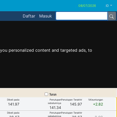
ID
Daftar
Masuk
you personalized content and targeted ads, to
Turun
Dibeli pada
Penutupan
Penutupan Terakhir
%Keuntungan
sebelumnya
141.97
145.97
+2.82
141.34
Dibeli pada
Penutupan
Penutupan Terakhir
sebelumnya