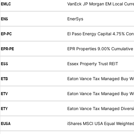
VanEck JP Morgan EM Local Curr
EMLC
.
.
EnerSys
ENS
.
.
El Paso Energy Capital 4.75% Con
EP-PC
.
.
EPR Properties 9.00% Cumulative
EPR-PE
.
.
Essex Property Trust REIT
ESS
.
.
Eaton Vance Tax Managed Buy Wr
ETB
.
.
Eaton Vance Tax Managed Buy Wri
ETV
.
.
Eaton Vance Tax Managed Diversif
ETY
.
.
iShares MSCI USA Equal Weighte
EUSA
.
.