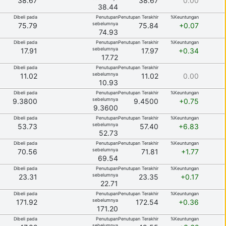
38.67
38.67
0.00
38.44
Dibeli pada
Penutupan
Penutupan Terakhir
%Keuntungan
sebelumnya
75.79
75.84
+0.07
74.93
Dibeli pada
Penutupan
Penutupan Terakhir
%Keuntungan
sebelumnya
17.91
17.97
+0.34
17.72
Dibeli pada
Penutupan
Penutupan Terakhir
sebelumnya
11.02
11.02
0.00
10.93
Dibeli pada
Penutupan
Penutupan Terakhir
%Keuntungan
sebelumnya
9.3800
9.4500
+0.75
9.3600
Dibeli pada
Penutupan
Penutupan Terakhir
%Keuntungan
sebelumnya
53.73
57.40
+6.83
52.73
Dibeli pada
Penutupan
Penutupan Terakhir
%Keuntungan
sebelumnya
70.56
71.81
+1.77
69.54
Dibeli pada
Penutupan
Penutupan Terakhir
%Keuntungan
sebelumnya
23.31
23.35
+0.17
22.71
Dibeli pada
Penutupan
Penutupan Terakhir
%Keuntungan
sebelumnya
171.92
172.54
+0.36
171.20
Dibeli pada
Penutupan
Penutupan Terakhir
%Keuntungan
sebelumnya