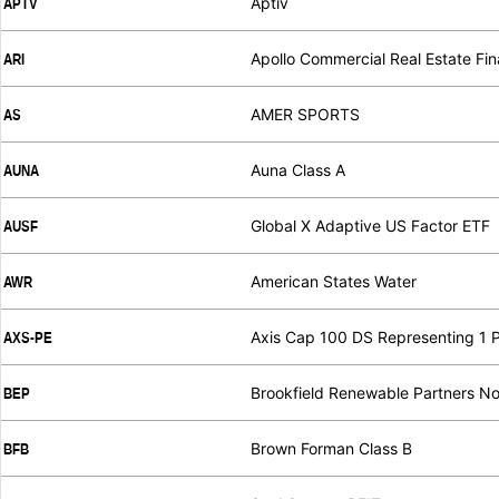
Aptiv
APTV
.
.
Apollo Commercial Real Estate Fi
ARI
.
.
AMER SPORTS
AS
.
.
Auna Class A
AUNA
.
.
Global X Adaptive US Factor ETF
AUSF
.
.
American States Water
AWR
.
.
Axis Cap 100 DS Representing 1 P
AXS-PE
.
.
Brookfield Renewable Partners No
BEP
.
.
Brown Forman Class B
BFB
.
.