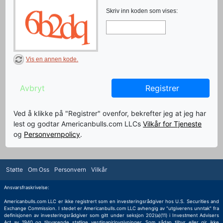
Skriv inn koden som vises:
Vis en annen kode.
Avbryt
Registrer
Ved å klikke på "Registrer" ovenfor, bekrefter jeg at jeg har
lest og godtar Americanbulls.com LLCs
Vilkår for Tjeneste
og
Personvernpolicy
.
Støtte
Om Oss
Personvern
Vilkår
Ansvarsfraskrivelse:
Americanbulls.com LLC er ikke registrert som en investeringsrådgiver hos U.S. Securities and
Exchange Commission. I stedet er Americanbulls.com LLC avhengig av "utgiverens unntak" fra
definisjonen av investeringsrådgiver som gitt under seksjon 202(a)(11) i Investment Advisers
Act av 1940 og tilsvarende statlige verdipapirlovgivninger. Som sådan tilbyr eller gir ikke