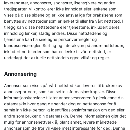
leverandører, annonsører, sponsorer, lisensgivere og andre
tredjeparter. Vi kontrollerer ikke innholdet eller lenkene som
vises på disse sidene og er ikke ansvarlige for praksisene som
benyttes av nettsteder som er lenket til eller fra vårt nettsted. I
tillegg kan disse nettstedene eller tjenestene, inkludert deres
innhold og lenker, stadig endres. Disse nettstedene og
tjenestene kan ha sine egne personvernregler og
kundeserviceregler. Surfing og interaksjon på andre nettsteder,
inkludert nettsteder som har en lenke til vårt nettsted, er
underlagt det aktuelle nettstedets egne vilkår og regler.
Annonsering
Annonser som vises på vårt nettsted kan leveres til brukere av
annonsepartnere, som kan sette informasjonskapsler. Disse
informasjonskapslene tillater annonseserveren å gjenkjenne din
datamaskin hver gang de sender deg en nettannonse for å
samle inn ikke-personlig identifikasjonsinformasjon om deg eller
andre som bruker din datamaskin. Denne informasjonen gjør det
mulig for annonsenettverk å, blant annet, levere målrettede
annonser som de tror vil være mest interessante for deg. Denne