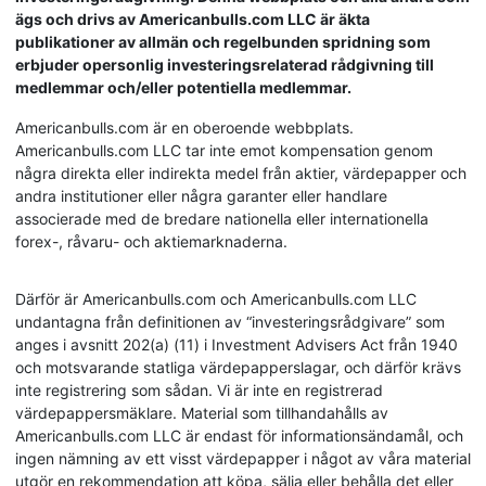
ägs och drivs av Americanbulls.com LLC är äkta
publikationer av allmän och regelbunden spridning som
erbjuder opersonlig investeringsrelaterad rådgivning till
medlemmar och/eller potentiella medlemmar.
Americanbulls.com är en oberoende webbplats.
Americanbulls.com LLC tar inte emot kompensation genom
några direkta eller indirekta medel från aktier, värdepapper och
andra institutioner eller några garanter eller handlare
associerade med de bredare nationella eller internationella
forex-, råvaru- och aktiemarknaderna.
Därför är Americanbulls.com och Americanbulls.com LLC
undantagna från definitionen av “investeringsrådgivare” som
anges i avsnitt 202(a) (11) i Investment Advisers Act från 1940
och motsvarande statliga värdepapperslagar, och därför krävs
inte registrering som sådan. Vi är inte en registrerad
värdepappersmäklare. Material som tillhandahålls av
Americanbulls.com LLC är endast för informationsändamål, och
ingen nämning av ett visst värdepapper i något av våra material
utgör en rekommendation att köpa, sälja eller behålla det eller