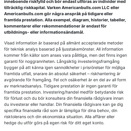
inneboende riskfylld och bör endast utföras av individer med
tillräcklig riskkapital. Varken Americanbulls.com LLC eller
Americanbulls.com gör några anspråk på tidigare eller
framtida prestation. Alla exempel, diagram, historier, tabeller,
kommentarer eller rekommendationer är endast för
utbildnings- eller informationsändamål.
Visad information är baserad på allmänt accepterade metoder
för teknisk analys baserad på ljusstakemönster. All information
kommer från källor som anses vara pålitliga, men det finns ingen
garanti för noggrannheten. Långsiktig investeringsframgång
bygger på att känna igen sannolikheter i prisrörelser för möjliga
framtida utfall, snarare än absolut säkerhet – riskhantering är
avgörande för framgång. Fel och osäkerhet är en del av all form
av marknadsanalys. Tidigare prestation är ingen garanti för
framtida prestation. Investering/handel medför betydande risk
för förlust och du bör konsultera din finansiella rådgivare innan
du investerar eller handlar. Din finansiella rådgivare kan ge dig
specifika finansiella råd som är lämpliga för dina behov, din
risktolerans och din ekonomiska situation. Alla affärer eller
hedge du utför görs på egen risk för ditt eget konto.