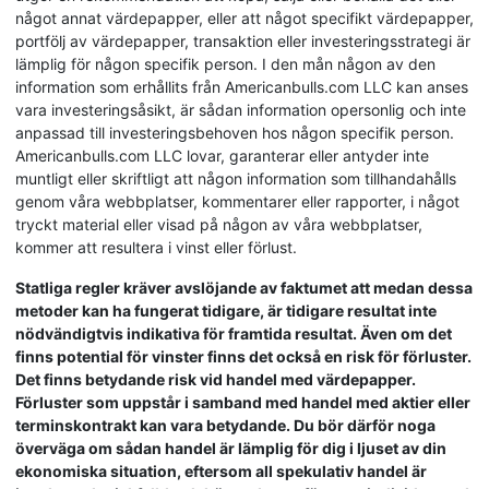
något annat värdepapper, eller att något specifikt värdepapper,
portfölj av värdepapper, transaktion eller investeringsstrategi är
lämplig för någon specifik person. I den mån någon av den
information som erhållits från Americanbulls.com LLC kan anses
vara investeringsåsikt, är sådan information opersonlig och inte
anpassad till investeringsbehoven hos någon specifik person.
Americanbulls.com LLC lovar, garanterar eller antyder inte
muntligt eller skriftligt att någon information som tillhandahålls
genom våra webbplatser, kommentarer eller rapporter, i något
tryckt material eller visad på någon av våra webbplatser,
kommer att resultera i vinst eller förlust.
Statliga regler kräver avslöjande av faktumet att medan dessa
metoder kan ha fungerat tidigare, är tidigare resultat inte
nödvändigtvis indikativa för framtida resultat. Även om det
finns potential för vinster finns det också en risk för förluster.
Det finns betydande risk vid handel med värdepapper.
Förluster som uppstår i samband med handel med aktier eller
terminskontrakt kan vara betydande. Du bör därför noga
överväga om sådan handel är lämplig för dig i ljuset av din
ekonomiska situation, eftersom all spekulativ handel är