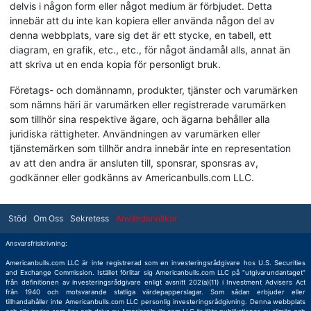
delvis i någon form eller något medium är förbjudet. Detta
innebär att du inte kan kopiera eller använda någon del av
denna webbplats, vare sig det är ett stycke, en tabell, ett
diagram, en grafik, etc., etc., för något ändamål alls, annat än
att skriva ut en enda kopia för personligt bruk.
Företags- och domännamn, produkter, tjänster och varumärken
som nämns häri är varumärken eller registrerade varumärken
som tillhör sina respektive ägare, och ägarna behåller alla
juridiska rättigheter. Användningen av varumärken eller
tjänstemärken som tillhör andra innebär inte en representation
av att den andra är ansluten till, sponsrar, sponsras av,
godkänner eller godkänns av Americanbulls.com LLC.
Stöd
Om Oss
Sekretess
Användarvillkor
Ansvarsfriskrivning:
Americanbulls.com LLC är inte registrerad som en investeringsrådgivare hos U.S. Securities
and Exchange Commission. Istället förlitar sig Americanbulls.com LLC på "utgivarundantaget"
från definitionen av investeringsrådgivare enligt avsnitt 202(a)(11) i Investment Advisers Act
från 1940 och motsvarande statliga värdepapperslagar. Som sådan erbjuder eller
tillhandahåller inte Americanbulls.com LLC personlig investeringsrådgivning. Denna webbplats