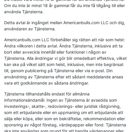
Om du inte är minst 18 år gammal får du inte få tillgång till eller
använda Tjänsterna.
Detta avtal är ingånget mellan Americanbulls.com LLC och dig,
användaren av Tjänsterna.
Americanbulls.com LLC förbehåller sig rätten att när som helst:
Ändra villkoren i detta avtal. Ändra Tjänsterna, inklusive att ta
bort eller avveckla innehåll eller funktioner i någon av
Tjänsterna. Alla ändringar vi gör blir omedelbart effektiva, vilket
kan ske på vilket sätt som helst, inklusive, men inte begränsat
till, genom publicering på Tjänsterna eller via e-post. Din
användning av Tjänsterna efter ett sådant meddelande anses
vara ett godkännande av sådana ändringar.
Tjänsterna tillhandahålls endast för allmänna
informationsändamål. Ingen av Tjänsterna är avsedda som
investerings-, skatte-, redovisnings- eller juridisk rådgivning,
som ett erbjudande eller en uppmaning om ett erbjudande att
sälja eller köpa, eller som en bekräftelse, rekommendation eller
sponsring av något företag, värdepapper eller fond. Tjänsterna
ska inte användas som grund för att handla värdepapper eller