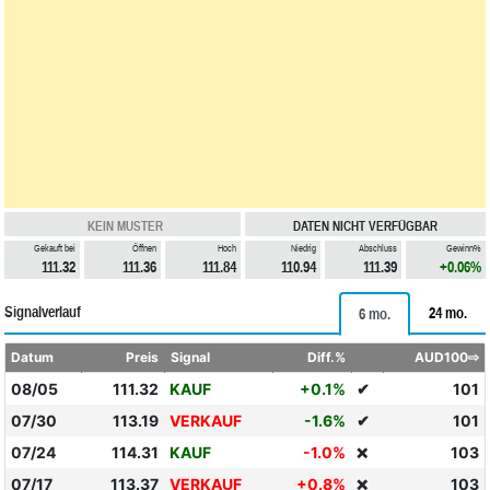
KEIN MUSTER
DATEN NICHT VERFÜGBAR
Gekauft bei
Öffnen
Hoch
Niedrig
Abschluss
Gewinn%
111.32
111.36
111.84
110.94
111.39
+0.06%
Signalverlauf
24 mo.
6 mo.
Datum
Preis
Signal
Diff.%
AUD100⇨
08/05
111.32
KAUF
+0.1%
✔
101
07/30
113.19
VERKAUF
-1.6%
✔
101
07/24
114.31
KAUF
-1.0%
103
❌
07/17
113.37
VERKAUF
+0.8%
103
❌