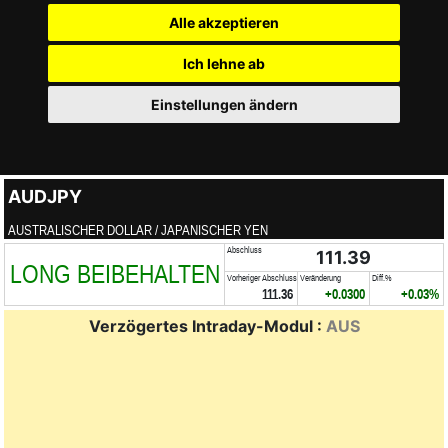
Alle akzeptieren
Ich lehne ab
Einstellungen ändern
AUDJPY
AUSTRALISCHER DOLLAR / JAPANISCHER YEN
Abschluss
111.39
LONG BEIBEHALTEN
Vorheriger Abschluss
Veränderung
Diff.%
111.36
+0.0300
+0.03%
Verzögertes Intraday-Modul :
AUS