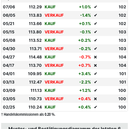
07/06
112.29
KAUF
+1.0%
✔
102
06/05
113.83
VERKAUF
-1.4%
✔
102
05/21
113.66
KAUF
+0.1%
✔
102
05/15
113.80
VERKAUF
-0.1%
✔
103
05/08
113.52
KAUF
+0.2%
✔
103
04/30
113.71
VERKAUF
-0.2%
✔
103
04/27
114.48
KAUF
-0.7%
104
❌
04/17
113.70
VERKAUF
+0.7%
104
❌
04/01
109.95
KAUF
+3.4%
✔
101
03/13
112.47
VERKAUF
-2.2%
✔
101
03/09
111.13
KAUF
+1.2%
✔
100
03/05
110.73
VERKAUF
+0.4%
100
❌
02/25
110.24
KAUF
+0.4%
✔
100
† Handelskommissionen als 0.20 %.
Muster- und Bestätigungsdiagramm der letzten 6