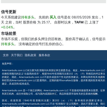
信号更新
今天系统建议
持有多头
。 先前的
买入
信号是在 08/05/2026 发出，1
天 之前，当时 股票价格 为 25.17。 自那时以来，
TAFM
已 上涨了
+0.04%
。
市场前景
市场不乐观，但我们的多头押注仍旧有效。 股价高于确认点，信号提示
持有多头
。 没有确定的信号打乱你的信心。
支持
关于我们
隐私政策
服务条款
免责声明：
Americanbulls.com LLC未注册为投资顾问向美国证券交易委员会。相反，Americanbulls.com LLC
依赖投资顾问的定义“出版商的排斥”，根据1940年投资顾问法第202（A）（11）和相应的州证券法
的规定。因此，Americanbulls.com LLC不提供或提供个性化的投资建议。本网站和所有其他拥有
和经营的Americanbulls.com LLC是通用的，定期的循环bonafide出版物，提供客观的投资相关的
建议，其成员和/或准成员。
Americanbulls.com 是一个独立的网站. Americanbulls.com LLC 不直接或间接接受来自股票、证券
和其它机构，或任何保险公司，或与国内或国际外汇、商品和股票市场有关的交易者的报酬。
因此，依据美国《1940年投资顾问法案》第202（a）（11）条和相应的国家证券法，
Americanbulls.com和Americanbulls.com LLC不在“投资顾问”定义范围内，因此不需要注册。我们