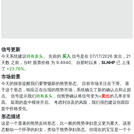
信号更新
今天系统建议
持有多头
。 先前的
买入
信号是在 07/17/2026 发出，21
天数 之前，当时 股票价格 为 9.4940。 自那时以来，
SLNHP
已 上涨
了
+23.76%
。
市场前景
今天的烛形提醒我们要警惕新的熊势形态。 目前市场关注在下滑。 基
于这个形态，响应正在出现的熊势市场，系统确立了新的确认点和止损
点。 信号提示我们
持有多头
，但熊势确认将信号变为<
卖出
的几率非常
高。 延期的盘中模块开启。 考虑到涉及的风险，我们强烈建议你跟踪
盘中价格变化。
形态描述
这是一个显著的熊势反转形态，比一般的熊势孕妇意义更为重大。该形
态貌似一个怀孕的妇女，类似于熊势孕妇形态。但现在的宝宝是一个十