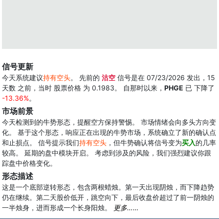
信号更新
今天系统建议
持有空头
。 先前的
沽空
信号是在 07/23/2026 发出，15
天数 之前，当时 股票价格 为 0.1983。 自那时以来，
PHGE
已 下降了
-13.36%
。
市场前景
今天检测到的牛势形态，提醒空方保持警惕。 市场情绪会向多头方向变
化。 基于这个形态，响应正在出现的牛势市场，系统确立了新的确认点
和止损点。 信号提示我们
持有空头
，但牛势确认将信号变为
买入
的几率
较高。 延期的盘中模块开启。 考虑到涉及的风险，我们强烈建议你跟
踪盘中价格变化。
形态描述
这是一个底部逆转形态，包含两根蜡烛。第一天出现阴烛，而下降趋势
仍在继续。第二天股价低开，跳空向下，最后收盘价超过了前一阴烛的
一半烛身，进而形成一个长身阳烛。
更多……