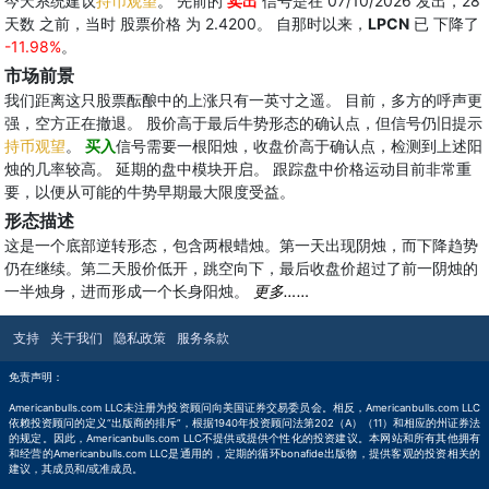
今天系统建议
持币观望
。 先前的
卖出
信号是在 07/10/2026 发出，28
天数 之前，当时 股票价格 为 2.4200。 自那时以来，
LPCN
已 下降了
-11.98%
。
市场前景
我们距离这只股票酝酿中的上涨只有一英寸之遥。 目前，多方的呼声更
强，空方正在撤退。 股价高于最后牛势形态的确认点，但信号仍旧提示
持币观望
。
买入
信号需要一根阳烛，收盘价高于确认点，检测到上述阳
烛的几率较高。 延期的盘中模块开启。 跟踪盘中价格运动目前非常重
要，以便从可能的牛势早期最大限度受益。
形态描述
这是一个底部逆转形态，包含两根蜡烛。第一天出现阴烛，而下降趋势
仍在继续。第二天股价低开，跳空向下，最后收盘价超过了前一阴烛的
一半烛身，进而形成一个长身阳烛。
更多……
支持
关于我们
隐私政策
服务条款
免责声明：
Americanbulls.com LLC未注册为投资顾问向美国证券交易委员会。相反，Americanbulls.com LLC
依赖投资顾问的定义“出版商的排斥”，根据1940年投资顾问法第202（A）（11）和相应的州证券法
的规定。因此，Americanbulls.com LLC不提供或提供个性化的投资建议。本网站和所有其他拥有
和经营的Americanbulls.com LLC是通用的，定期的循环bonafide出版物，提供客观的投资相关的
建议，其成员和/或准成员。