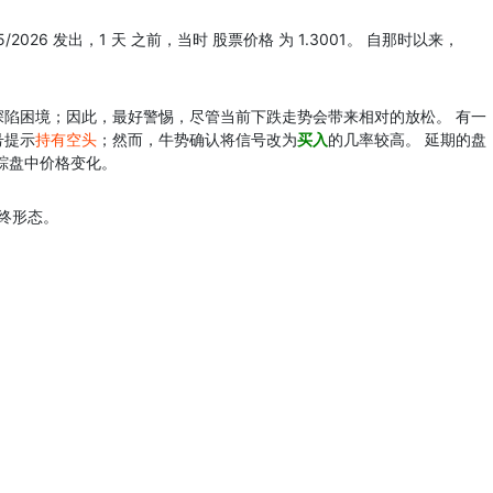
5/2026 发出，1 天 之前，当时 股票价格 为 1.3001。 自那时以来，
陷困境；因此，最好警惕，尽管当前下跌走势会带来相对的放松。 有一
号提示
持有空头
；然而，牛势确认将信号改为
买入
的几率较高。 延期的盘
踪盘中价格变化。
终形态。