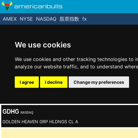
americanbulls
AMEX
NYSE
NASDAQ
股票指数
fx
We use cookies
We use cookies and other tracking technologies to 
analyze our website traffic, and to understand where
I agree
I decline
Change my preferences
GDHG
NASDAQ
GOLDEN HEAVEN GRP HLDNGS CL A