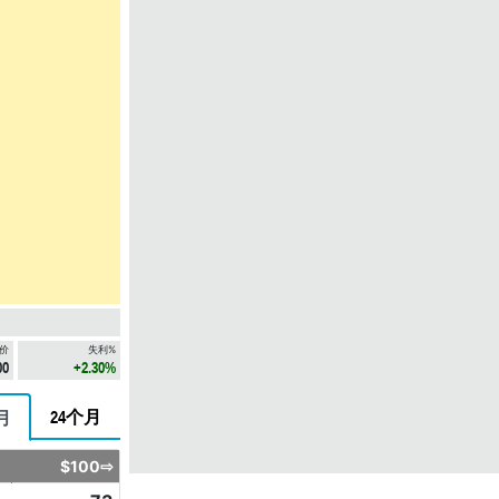
价
失利%
00
+2.30%
24个月
月
$100⇨