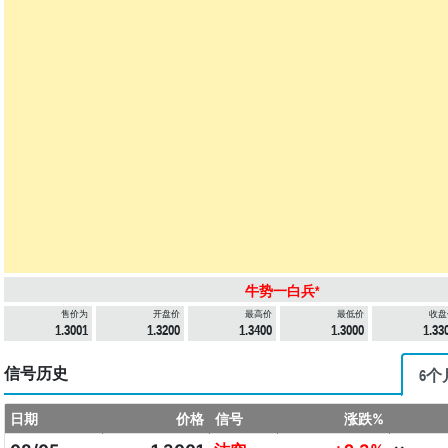
牛势一白兵*
售价为
开盘价
最高价
最低价
收盘
1.3001
1.3200
1.3400
1.3000
1.33
信号历史
6个
日期
价格
信号
涨跌%