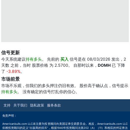
信号更新
今天系统建议
持有多头
。 先前的
买入
信号是在 08/03/2026 发出，2
天数 之前，当时 股票价格 为 2.5700。 自那时以来，
DOMH
已 下降
了
-3.89%
。
市场前景
市场不乐观，但我们的多头押注仍旧有效。 股价高于确认点，信号提示
持有多头
。 没有确定的信号打乱你的信心。
支持
关于我们
隐私政策
服务条款
免责声明：
Americanbulls.com LLC未注册为投资顾问向美国证券交易委员会。相反，Americanbulls.com LLC
依赖投资顾问的定义“出版商的排斥”，根据1940年投资顾问法第202（A）（11）和相应的州证券法