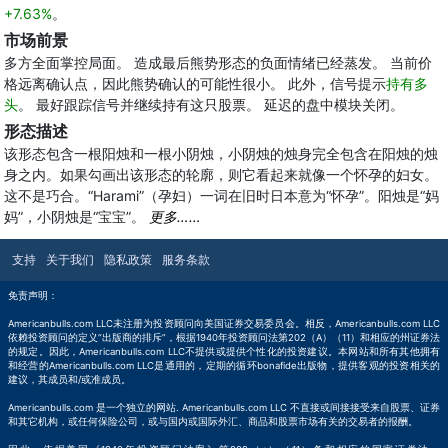
+7.63%
。
市场前景
多方全面掌控局面。 造成最后熊势形态的负面情绪已经蒸发。 当前价
格远离确认点，因此熊势确认的可能性很小。 此外，信号提示
持有多
头
。 最好跟踪信号并继续持有这只股票。 延迟的盘中模块关闭。
形态描述
该形态包含一根阳烛和一根小阴烛，小阴烛的烛身完全包含在阳烛的烛
身之内。如果勾画出该形态的轮廓，则它看起来就像一个怀孕的妇女。
这不是巧合。“Harami”（孕妇）一词在旧时日本意为“怀孕”。阳烛是“妈
妈”，小阴烛是“宝宝”。
更多……
支持
关于我们
隐私政策
服务条款
免责声明：
Americanbulls.com LLC未注册为投资顾问向美国证券交易委员会。相反，Americanbulls.com LLC
依赖投资顾问的定义“出版商的排斥”，根据1940年投资顾问法第202（A）（11）和相应的州证券法
的规定。因此，Americanbulls.com LLC不提供或提供个性化的投资建议。本网站和所有其他拥有
和经营的Americanbulls.com LLC是通用的，定期的循环bonafide出版物，提供客观的投资相关的
建议，其成员和/或准成员。
Americanbulls.com 是一个独立的网站. Americanbulls.com LLC 不直接或间接接受来自股票、证券
和其它机构，或任何保险公司，或与国内或国际外汇、商品和股票市场有关的交易者的报酬。