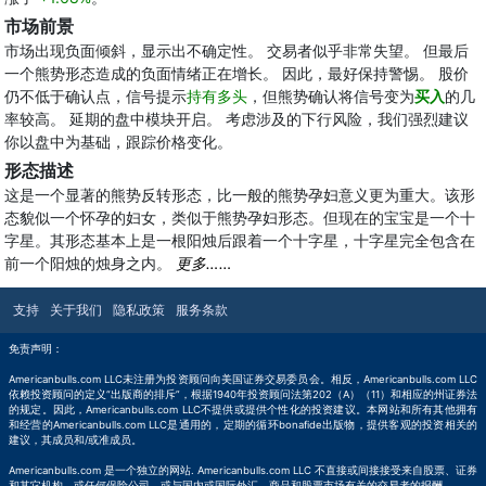
市场前景
市场出现负面倾斜，显示出不确定性。 交易者似乎非常失望。 但最后
一个熊势形态造成的负面情绪正在增长。 因此，最好保持警惕。 股价
仍不低于确认点，信号提示
持有多头
，但熊势确认将信号变为
买入
的几
率较高。 延期的盘中模块开启。 考虑涉及的下行风险，我们强烈建议
你以盘中为基础，跟踪价格变化。
形态描述
这是一个显著的熊势反转形态，比一般的熊势孕妇意义更为重大。该形
态貌似一个怀孕的妇女，类似于熊势孕妇形态。但现在的宝宝是一个十
字星。其形态基本上是一根阳烛后跟着一个十字星，十字星完全包含在
前一个阳烛的烛身之内。
更多……
支持
关于我们
隐私政策
服务条款
免责声明：
Americanbulls.com LLC未注册为投资顾问向美国证券交易委员会。相反，Americanbulls.com LLC
依赖投资顾问的定义“出版商的排斥”，根据1940年投资顾问法第202（A）（11）和相应的州证券法
的规定。因此，Americanbulls.com LLC不提供或提供个性化的投资建议。本网站和所有其他拥有
和经营的Americanbulls.com LLC是通用的，定期的循环bonafide出版物，提供客观的投资相关的
建议，其成员和/或准成员。
Americanbulls.com 是一个独立的网站. Americanbulls.com LLC 不直接或间接接受来自股票、证券
和其它机构，或任何保险公司，或与国内或国际外汇、商品和股票市场有关的交易者的报酬。