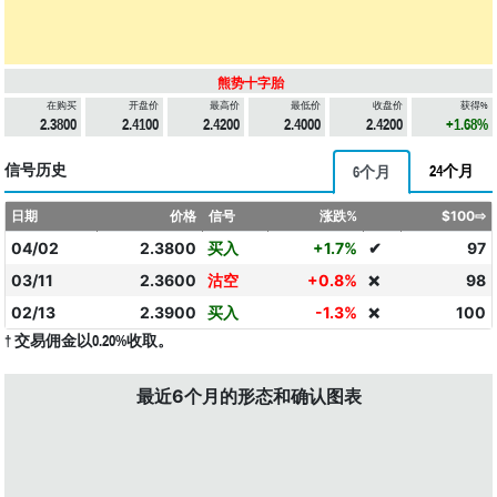
熊势十字胎
在购买
开盘价
最高价
最低价
收盘价
获得%
2.3800
2.4100
2.4200
2.4000
2.4200
+1.68%
信号历史
24个月
6个月
日期
价格
信号
涨跌%
$100⇨
04/02
2.3800
买入
+1.7%
✔
97
03/11
2.3600
沽空
+0.8%
98
❌
02/13
2.3900
买入
-1.3%
100
❌
† 交易佣金以0.20%收取。
最近6个月的形态和确认图表