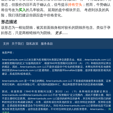
形态，但股价仍旧不高于确认点，信号提示
持有空头
；然而，牛势确认
将信号改为
买入
的几率较高。 延期的盘中模块开启。 考虑到涉及的风
险，我们强烈建议你跟踪盘中价格变化。
形态描述
该形态为一根短阴烛，被其前面烛身相对较长的阴烛所包含。类似于孕
妇形态，只是两根蜡烛均为阴烛。
更多……
支持
关于我们
隐私政策
服务条款
免责声明：
Americanbulls.com LLC未注册为投资顾问向美国证券交易委员会。相反，Americanbulls.com LLC
依赖投资顾问的定义“出版商的排斥”，根据1940年投资顾问法第202（A）（11）和相应的州证券法
的规定。因此，Americanbulls.com LLC不提供或提供个性化的投资建议。本网站和所有其他拥有
和经营的Americanbulls.com LLC是通用的，定期的循环bonafide出版物，提供客观的投资相关的
建议，其成员和/或准成员。
Americanbulls.com 是一个独立的网站. Americanbulls.com LLC 不直接或间接接受来自股票、证券
和其它机构，或任何保险公司，或与国内或国际外汇、商品和股票市场有关的交易者的报酬。
因此，依据美国《1940年投资顾问法案》第202（a）（11）条和相应的国家证券法，
Americanbulls.com和Americanbulls.com LLC不在“投资顾问”定义范围内，因此不需要注册。我们
不是注册经纪交易商。由Americanbulls.com LLC提供的材料仅供参考，并没有提到任何我们的材
料的特定安全构成建议购买，出售，或持有或任何其他的安全，或任何特定的股票，投资组合股
票，交易或投资策略是适合于任何特定的人。到任何从Americanbulls.com LLC获得的信息可以被
视为投资意见的范围，这些信息是客观的，不针对任何特定的人的投资需求。 Americanbu
...
阅
读更多