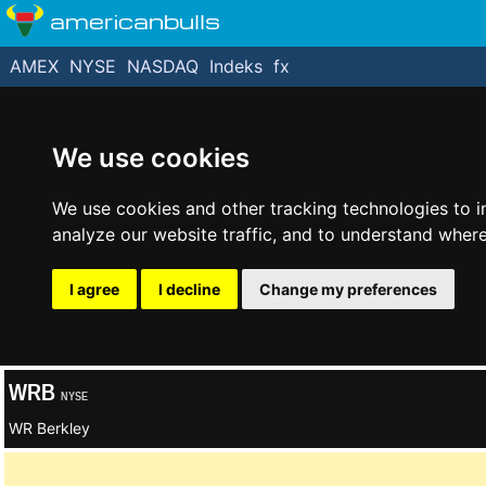
americanbulls
AMEX
NYSE
NASDAQ
Indeks
fx
We use cookies
We use cookies and other tracking technologies to 
analyze our website traffic, and to understand where
I agree
I decline
Change my preferences
WRB
NYSE
WR Berkley