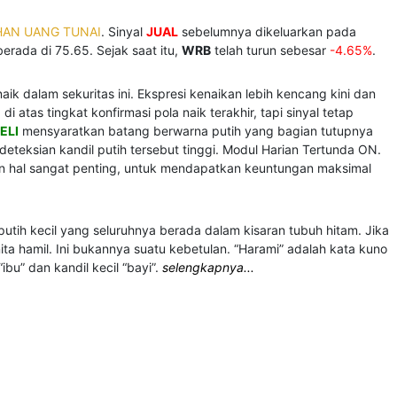
HAN UANG TUNAI
. Sinyal
JUAL
sebelumnya dikeluarkan pada
erada di 75.65. Sejak saat itu,
WRB
telah turun sebesar
-4.65%
.
aik dalam sekuritas ini. Ekspresi kenaikan lebih kencang kini dan
atas tingkat konfirmasi pola naik terakhir, tapi sinyal tetap
ELI
mensyaratkan batang berwarna putih yang bagian tutupnya
deteksian kandil putih tersebut tinggi. Modul Harian Tertunda ON.
kan hal sangat penting, untuk mendapatkan keuntungan maksimal
 putih kecil yang seluruhnya berada dalam kisaran tubuh hitam. Jika
ta hamil. Ini bukannya suatu kebetulan. “Harami” adalah kata kuno
bu” dan kandil kecil “bayi”.
selengkapnya...