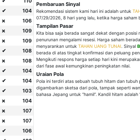
✔
110
Pembaruan Sinyal
✔
104
Rekomendasi sistem kami hari ini adalah untuk
TA
07/29/2026, 8 hari yang lalu, ketika harga saham b
106
❌
Tampilan Pasar
109
❌
Kita bisa saja berada sangat dekat dengan posisi n
penurunan mengalami resesi. Harga saham berada di 
109
❌
menyarankan untuk
TAHAN UANG TUNAI
. Sinyal
B
✔
108
berada di atas tingkat konfirmasi dan peluang pen
Mengikuti respons harga setiap hari kini merupa
108
❌
dari fase awal kemungkinan peningkatan nilai.
✔
104
Uraian Pola
✔
104
Pola ini terdiri atas sebuah tubuh hitam dan tubuh
digambarkan sketsa dari pola, tampak seperti wani
✔
103
bahasa Jepang untuk “hamil”. Kandil hitam adalah “i
104
❌
107
❌
107
❌
✔
106