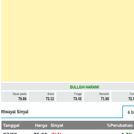
BULLISH HARAMI
Dijual pada
Buka
Tinggi
Rendah
Tut
75.65
73.12
73.43
71.50
72.
Riwayat Sinyal
6 b
Tanggal
Harga
Sinyal
%Perubahan