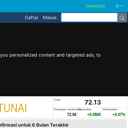
ID
Daftar
Masuk
you personalized content and targeted ads, to
Tutup
72.13
TUNAI
Penutupan sebelumnya
Perubahan
%Perubahan
72.08
+0.0500
+0.07%
nfirmasi untuk 6 Bulan Terakhir