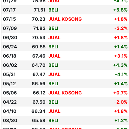
07/29
75.65
JUAL
-4.7%
07/17
71.51
BELI
+5.8%
07/15
70.23
JUAL KOSONG
+1.8%
07/09
71.82
BELI
-2.2%
06/30
70.53
JUAL
+1.8%
06/24
69.55
BELI
+1.4%
06/18
67.46
JUAL
+3.1%
06/02
64.70
BELI
+4.3%
05/21
67.47
JUAL
-4.1%
05/12
66.56
BELI
+1.4%
05/06
66.12
JUAL KOSONG
+0.7%
04/22
67.50
BELI
-2.0%
04/10
66.34
JUAL
+1.8%
03/30
65.58
BELI
+1.2%