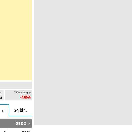
up
%Keuntungan
13
-4.65%
24 bln.
ln.
$100⇨