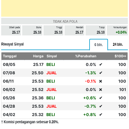
TIDAK ADA POLA
Dibeli pada
Buka
Tinggi
Rendah
Tutup
%Keuntungan
25.17
25.18
25.18
25.17
25.18
+0.04%
Riwayat Sinyal
24 bln.
6 bln.
Tanggal
Harga
Sinyal
%Perubahan
$100⇨
08/05
25.17
BELI
0.0%
✔
100
07/08
25.50
JUAL
-1.3%
✔
100
06/11
25.53
BELI
-0.1%
100
❌
06/02
25.52
JUAL
0.0%
101
❌
05/26
25.36
BELI
+0.6%
✔
100
04/28
25.53
JUAL
-0.7%
✔
100
04/02
25.32
BELI
+0.8%
✔
100
† Komisi perdagangan sebesar 0.20%.