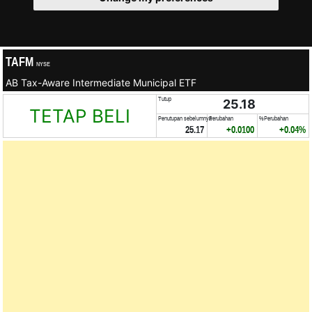
TAFM
NYSE
AB Tax-Aware Intermediate Municipal ETF
Tutup
25.18
TETAP BELI
Penutupan sebelumnya
Perubahan
%Perubahan
25.17
+0.0100
+0.04%