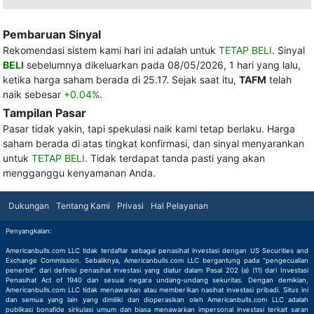
Pembaruan Sinyal
Rekomendasi sistem kami hari ini adalah untuk
TETAP BELI
. Sinyal
BELI
sebelumnya dikeluarkan pada 08/05/2026, 1 hari yang lalu,
ketika harga saham berada di 25.17. Sejak saat itu,
TAFM
telah
naik sebesar
+0.04%
.
Tampilan Pasar
Pasar tidak yakin, tapi spekulasi naik kami tetap berlaku. Harga
saham berada di atas tingkat konfirmasi, dan sinyal menyarankan
untuk
TETAP BELI
. Tidak terdapat tanda pasti yang akan
mengganggu kenyamanan Anda.
Dukungan
Tentang Kami
Privasi
Hal Pelayanan
Penyangkalan:
Americanbulls.com LLC tidak terdaftar sebagai penasihat investasi dengan US Securities and
Exchange Commission. Sebaliknya, Americanbulls.com LLC bergantung pada "pengecualian
penerbit" dari definisi penasihat investasi yang diatur dalam Pasal 202 (a) (11) dari Investasi
Penasihat Act of 1940 dan sesuai negara undang-undang sekuritas. Dengan demikian,
Americanbulls.com LLC tidak menawarkan atau memberikan nasihat investasi pribadi. Situs ini
dan semua yang lain yang dimiliki dan dioperasikan oleh Americanbulls.com LLC adalah
publikasi bonafide sirkulasi umum dan biasa menawarkan impersonal investasi terkait saran