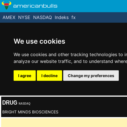
americanbulls
AMEX
NYSE
NASDAQ
Indeks
fx
We use cookies
We use cookies and other tracking technologies to 
analyze our website traffic, and to understand where
I agree
I decline
Change my preferences
DRUG
NASDAQ
BRIGHT MINDS BIOSCIENCES