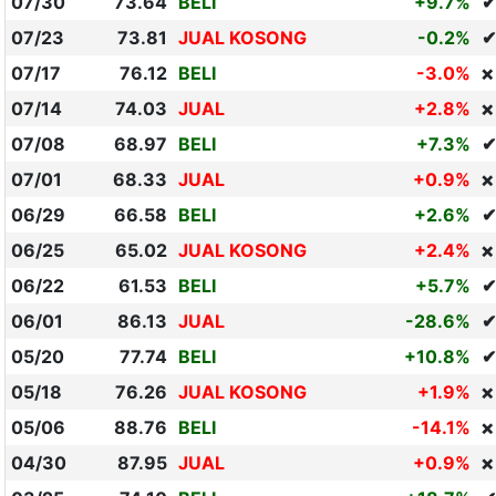
07/30
73.64
BELI
+9.7%
✔
07/23
73.81
JUAL KOSONG
-0.2%
✔
07/17
76.12
BELI
-3.0%
❌
07/14
74.03
JUAL
+2.8%
❌
07/08
68.97
BELI
+7.3%
✔
07/01
68.33
JUAL
+0.9%
❌
06/29
66.58
BELI
+2.6%
✔
06/25
65.02
JUAL KOSONG
+2.4%
❌
06/22
61.53
BELI
+5.7%
✔
06/01
86.13
JUAL
-28.6%
✔
05/20
77.74
BELI
+10.8%
✔
05/18
76.26
JUAL KOSONG
+1.9%
❌
05/06
88.76
BELI
-14.1%
❌
04/30
87.95
JUAL
+0.9%
❌