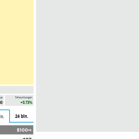
up
%Keuntungan
80
+9.73%
24 bln.
ln.
$100⇨