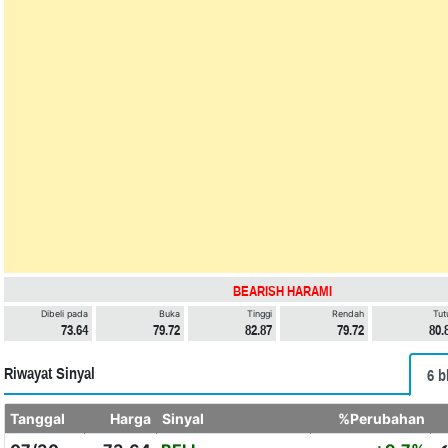
BEARISH HARAMI
Dibeli pada
Buka
Tinggi
Rendah
Tut
73.64
79.72
82.87
79.72
80.
Riwayat Sinyal
6 b
Tanggal
Harga
Sinyal
%Perubahan