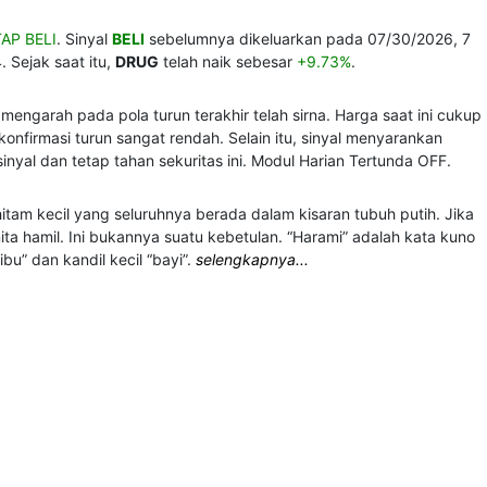
AP BELI
. Sinyal
BELI
sebelumnya dikeluarkan pada 07/30/2026, 7
. Sejak saat itu,
DRUG
telah naik sebesar
+9.73%
.
mengarah pada pola turun terakhir telah sirna. Harga saat ini cukup
 konfirmasi turun sangat rendah. Selain itu, sinyal menyarankan
sinyal dan tetap tahan sekuritas ini. Modul Harian Tertunda OFF.
 hitam kecil yang seluruhnya berada dalam kisaran tubuh putih. Jika
ta hamil. Ini bukannya suatu kebetulan. “Harami” adalah kata kuno
bu” dan kandil kecil “bayi”.
selengkapnya...