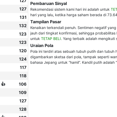
127
Pembaruan Sinyal
127
Rekomendasi sistem kami hari ini adalah untuk
TET
hari yang lalu, ketika harga saham berada di 73.64
131
Tampilan Pasar
132
Kenaikan terkendali penuh. Sentimen negatif yang 
jauh dari tingkat konfirmasi, sehingga probabilitas
123
untuk
TETAP BELI
. Yang terbaik adalah mengikuti 
123
Uraian Pola
120
Pola ini terdiri atas sebuah tubuh putih dan tubuh
digambarkan sketsa dari pola, tampak seperti wani
124
bahasa Jepang untuk “hamil”. Kandil putih adalah “i
117
118
 👍
106
109
127
128