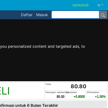
ID
Daftar
Masuk
you personalized content and targeted ads, to
Tutup
80.80
LI
Penutupan sebelumnya
Perubahan
%Perubahan
80.00
+0.8000
+1.00%
nfirmasi untuk 6 Bulan Terakhir