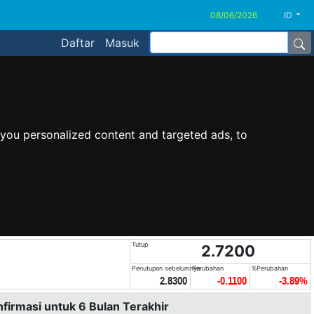
ID
Daftar
Masuk
you personalized content and targeted ads, to
Tutup
2.7200
Penutupan sebelumnya
Perubahan
%Perubahan
2.8300
-0.1100
-3.89%
nfirmasi untuk 6 Bulan Terakhir