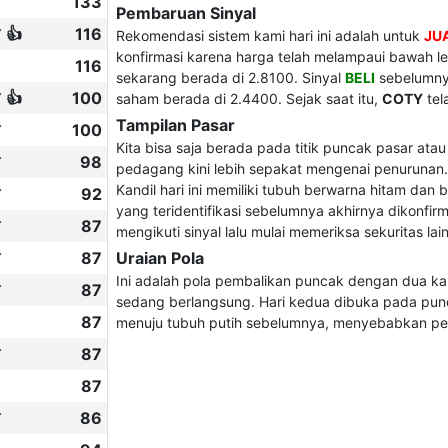
133
Pembaruan Sinyal
 👍
116
Rekomendasi sistem kami hari ini adalah untuk
JU
konfirmasi karena harga telah melampaui bawah lev
116
sekarang berada di 2.8100. Sinyal
BELI
sebelumnya
 👍
100
saham berada di 2.4400. Sejak saat itu,
COTY
tel
Tampilan Pasar
✔
100
Kita bisa saja berada pada titik puncak pasar at
✔
98
pedagang kini lebih sepakat mengenai penurunan.
Kandil hari ini memiliki tubuh berwarna hitam dan 
✔
92
yang teridentifikasi sebelumnya akhirnya dikonfirm
✔
87
mengikuti sinyal lalu mulai memeriksa sekuritas lai
✔
87
Uraian Pola
Ini adalah pola pembalikan puncak dengan dua kand
✔
87
sedang berlangsung. Hari kedua dibuka pada punca
87
menuju tubuh putih sebelumnya, menyebabkan pe
✔
87
87
✔
86