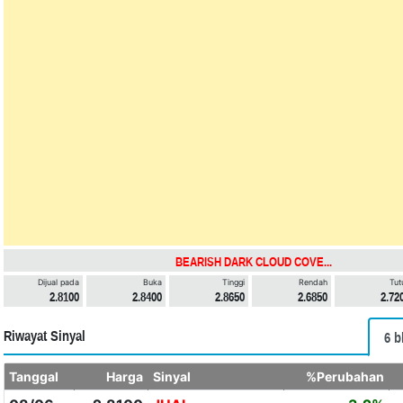
BEARISH DARK CLOUD COVE...
Dijual pada
Buka
Tinggi
Rendah
Tut
2.8100
2.8400
2.8650
2.6850
2.72
Riwayat Sinyal
6 b
Tanggal
Harga
Sinyal
%Perubahan