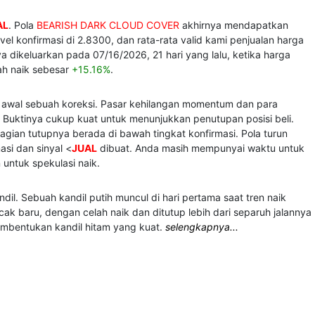
AL
. Pola
BEARISH DARK CLOUD COVER
akhirnya mendapatkan
el konfirmasi di 2.8300, dan rata-rata valid kami penjualan harga
 dikeluarkan pada 07/16/2026, 21 hari yang lalu, ketika harga
ah naik sebesar
+15.16%
.
au awal sebuah koreksi. Pasar kehilangan momentum dan para
 Buktinya cukup kuat untuk menunjukkan penutupan posisi beli.
bagian tutupnya berada di bawah tingkat konfirmasi. Pola turun
asi dan sinyal <
JUAL
dibuat. Anda masih mempunyai waktu untuk
n untuk spekulasi naik.
il. Sebuah kandil putih muncul di hari pertama saat tren naik
k baru, dengan celah naik dan ditutup lebih dari separuh jalannya
mbentukan kandil hitam yang kuat.
selengkapnya...