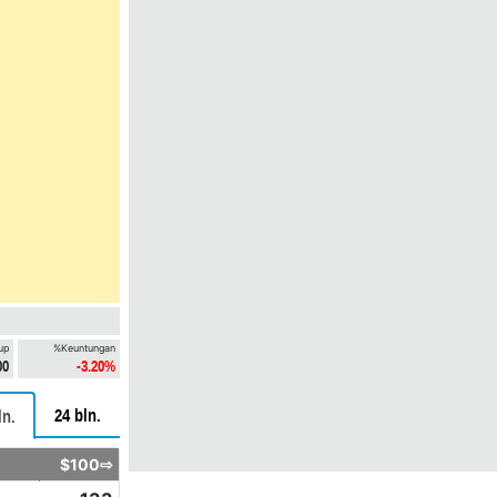
up
%Keuntungan
00
-3.20%
24 bln.
ln.
$100⇨