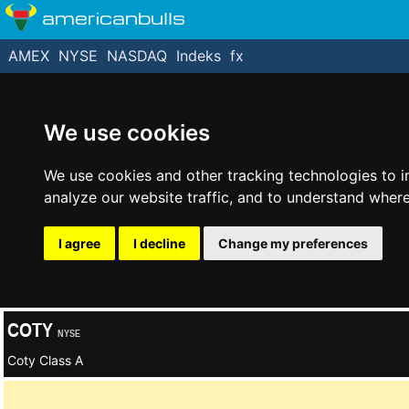
americanbulls
AMEX
NYSE
NASDAQ
Indeks
fx
We use cookies
We use cookies and other tracking technologies to 
analyze our website traffic, and to understand where
I agree
I decline
Change my preferences
COTY
NYSE
Coty Class A