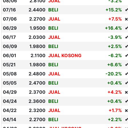
08/06
2.8100
JUAL
-3.2%
07/16
2.4400
BELI
+15.2%
✔
07/06
2.2700
JUAL
+7.5%
❌
06/29
1.9500
BELI
+16.4%
✔
06/17
2.0300
JUAL
-3.9%
06/09
1.9800
BELI
+2.5%
06/01
2.1100
JUAL KOSONG
-6.2%
05/21
1.9800
BELI
+6.6%
05/08
2.4800
JUAL
-20.2%
05/05
2.4700
BELI
+0.4%
04/29
2.3700
JUAL
+4.2%
❌
04/24
2.3600
BELI
+0.4%
04/22
2.3200
JUAL
+1.7%
❌
04/14
2.2700
BELI
+2.2%