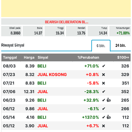
BEARISH DELIBERATION BL...
Dibeli pada
Buka
Tinggi
Rendah
Tutup
%Keuntungan
8.3860
14.37
15.34
13.75
14.34
+71.00%
Riwayat Sinyal
24 bln.
6 bln.
Tanggal
Harga
Sinyal
%Perubahan
$100⇨
08/03
8.39
BELI
+71.0%
✔
326
07/23
8.32
JUAL KOSONG
+0.8%
329
❌
07/21
8.83
BELI
-5.8%
351
❌
07/06
12.31
JUAL
-28.3%
✔
352
06/23
9.26
BELI
+32.9%
✔ 👍
265
06/12
9.86
JUAL
-6.1%
✔
266
05/14
4.16
BELI
+137.0%
✔ 👍
112
05/12
3.90
JUAL
+6.7%
112
❌