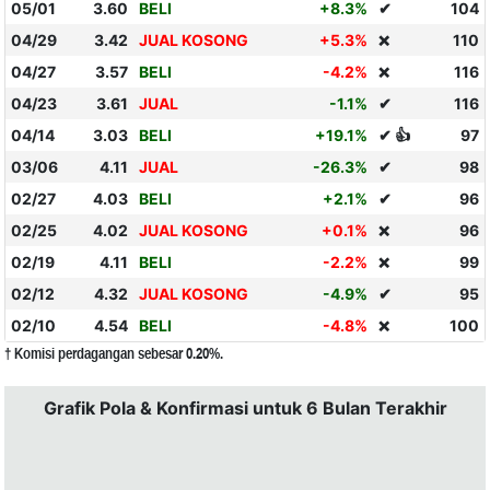
05/01
3.60
BELI
+8.3%
✔
104
04/29
3.42
JUAL KOSONG
+5.3%
110
❌
04/27
3.57
BELI
-4.2%
116
❌
04/23
3.61
JUAL
-1.1%
✔
116
04/14
3.03
BELI
+19.1%
✔ 👍
97
03/06
4.11
JUAL
-26.3%
✔
98
02/27
4.03
BELI
+2.1%
✔
96
02/25
4.02
JUAL KOSONG
+0.1%
96
❌
02/19
4.11
BELI
-2.2%
99
❌
02/12
4.32
JUAL KOSONG
-4.9%
✔
95
02/10
4.54
BELI
-4.8%
100
❌
† Komisi perdagangan sebesar 0.20%.
Grafik Pola & Konfirmasi untuk 6 Bulan Terakhir