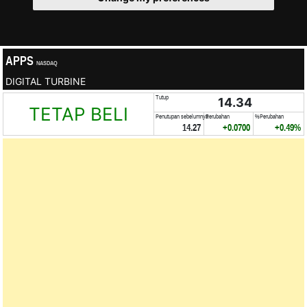
APPS
NASDAQ
DIGITAL TURBINE
Tutup
14.34
TETAP BELI
Penutupan sebelumnya
Perubahan
%Perubahan
14.27
+0.0700
+0.49%