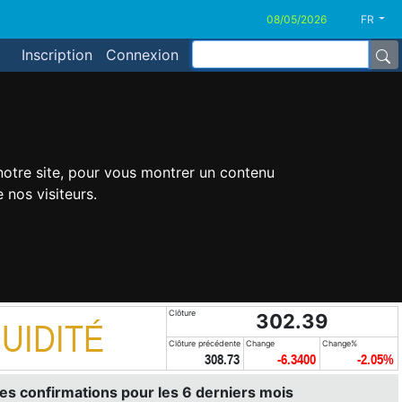
FR
Inscription
Connexion
 notre site, pour vous montrer un contenu
 nos visiteurs.
Clôture
302.39
UIDITÉ
Clôture précédente
Change
Change%
308.73
-6.3400
-2.05%
es confirmations pour les 6 derniers mois