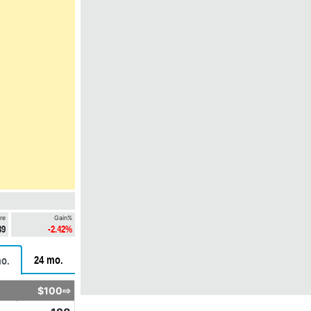
re
Gain%
39
-2.42%
24 mo.
o.
$100⇨