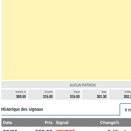
AUCUN PATRON
Vendu à
Ouvert
Haut
Bas
Clôtu
309.88
315.00
315.00
301.30
302.
Historique des signaux
6 m
Date
Prix
Signal
Change%