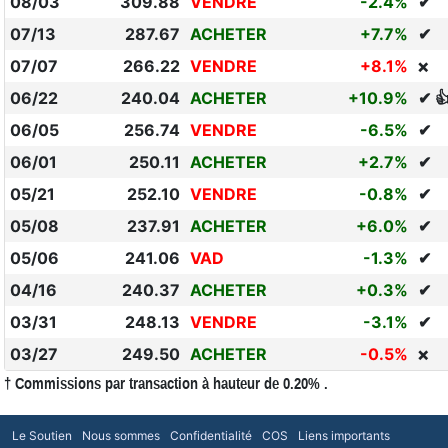
08/03
309.88
VENDRE
-2.4%
✔
07/13
287.67
ACHETER
+7.7%
✔
07/07
266.22
VENDRE
+8.1%
❌
06/22
240.04
ACHETER
+10.9%
✔ 
06/05
256.74
VENDRE
-6.5%
✔
06/01
250.11
ACHETER
+2.7%
✔
05/21
252.10
VENDRE
-0.8%
✔
05/08
237.91
ACHETER
+6.0%
✔
05/06
241.06
VAD
-1.3%
✔
04/16
240.37
ACHETER
+0.3%
✔
03/31
248.13
VENDRE
-3.1%
✔
03/27
249.50
ACHETER
-0.5%
❌
† Commissions par transaction à hauteur de 0.20% .
Le Soutien
Nous sommes
Confidentialité
COS
Liens importants