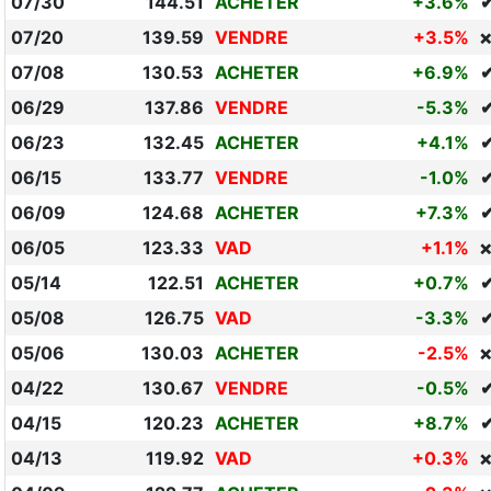
07/30
144.51
ACHETER
+3.6%
07/20
139.59
VENDRE
+3.5%
❌
07/08
130.53
ACHETER
+6.9%
06/29
137.86
VENDRE
-5.3%
06/23
132.45
ACHETER
+4.1%
06/15
133.77
VENDRE
-1.0%
06/09
124.68
ACHETER
+7.3%
06/05
123.33
VAD
+1.1%
❌
05/14
122.51
ACHETER
+0.7%
05/08
126.75
VAD
-3.3%
05/06
130.03
ACHETER
-2.5%
❌
04/22
130.67
VENDRE
-0.5%
04/15
120.23
ACHETER
+8.7%
04/13
119.92
VAD
+0.3%
❌