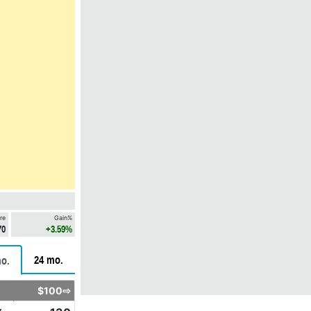
re
Gain%
70
+3.59%
24 mo.
o.
$100⇨