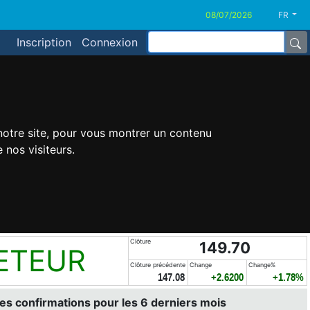
FR
Inscription
Connexion
 notre site, pour vous montrer un contenu
 nos visiteurs.
Clôture
149.70
ETEUR
Clôture précédente
Change
Change%
147.08
+2.6200
+1.78%
es confirmations pour les 6 derniers mois