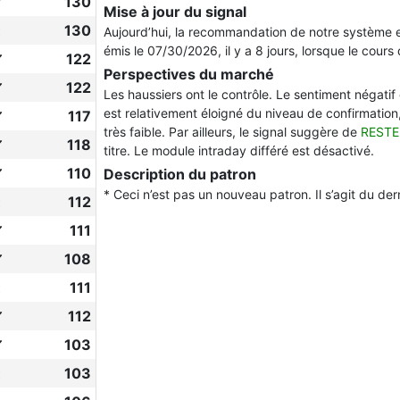
✔
130
Mise à jour du signal
130
Aujourd’hui, la recommandation de notre système 
émis le 07/30/2026, il y a 8 jours, lorsque le cours 
✔
122
Perspectives du marché
✔
122
Les haussiers ont le contrôle. Le sentiment négatif 
est relativement éloigné du niveau de confirmation, 
✔
117
très faible. Par ailleurs, le signal suggère de
RESTE
✔
118
titre. Le module intraday différé est désactivé.
✔
110
Description du patron
* Ceci n’est pas un nouveau patron. Il s’agit du de
112
✔
111
✔
108
111
✔
112
✔
103
103