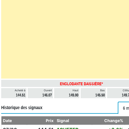
ENGLOBANTE BAISSIÈRE*
Acheté à
Ouvert
Haut
Bas
Clôtu
144.51
146.07
149.80
145.50
149.
Historique des signaux
6 m
Date
Prix
Signal
Change%