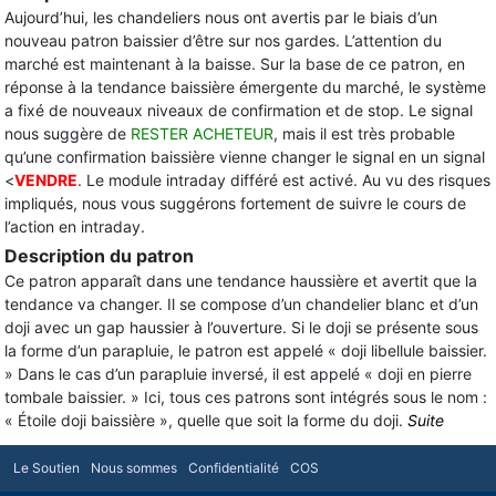
Aujourd’hui, les chandeliers nous ont avertis par le biais d’un
nouveau patron baissier d’être sur nos gardes. L’attention du
marché est maintenant à la baisse. Sur la base de ce patron, en
réponse à la tendance baissière émergente du marché, le système
a fixé de nouveaux niveaux de confirmation et de stop. Le signal
nous suggère de
RESTER ACHETEUR
, mais il est très probable
qu’une confirmation baissière vienne changer le signal en un signal
<
VENDRE
. Le module intraday différé est activé. Au vu des risques
impliqués, nous vous suggérons fortement de suivre le cours de
l’action en intraday.
Description du patron
Ce patron apparaît dans une tendance haussière et avertit que la
tendance va changer. Il se compose d’un chandelier blanc et d’un
doji avec un gap haussier à l’ouverture. Si le doji se présente sous
la forme d’un parapluie, le patron est appelé « doji libellule baissier.
» Dans le cas d’un parapluie inversé, il est appelé « doji en pierre
tombale baissier. » Ici, tous ces patrons sont intégrés sous le nom :
« Étoile doji baissière », quelle que soit la forme du doji.
Suite
Le Soutien
Nous sommes
Confidentialité
COS