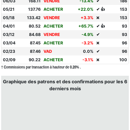
06/03
168.11
VENDRE
-13.4%
✔
186
05/21
137.76
ACHETER
+22.0%
✔ 👍
153
05/18
133.42
VENDRE
+3.3%
153
❌
04/01
80.52
ACHETER
+65.7%
✔ 👍
93
03/12
84.68
VENDRE
-4.9%
✔
93
03/04
87.45
ACHETER
-3.2%
96
❌
02/23
87.46
VAD
0.0%
✔
96
02/09
90.22
ACHETER
-3.1%
100
❌
† Commissions par transaction à hauteur de 0.20% .
Graphique des patrons et des confirmations pour les 6
derniers mois