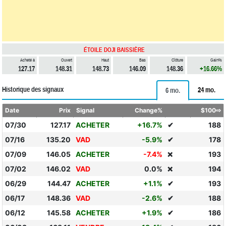
ÉTOILE DOJI BAISSIÈRE
Acheté à
Ouvert
Haut
Bas
Clôture
Gain%
127.17
148.31
148.73
146.09
148.36
+16.66%
Historique des signaux
24 mo.
6 mo.
Date
Prix
Signal
Change%
$100⇨
07/30
127.17
ACHETER
+16.7%
✔
188
07/16
135.20
VAD
-5.9%
✔
178
07/09
146.05
ACHETER
-7.4%
193
❌
07/02
146.02
VAD
0.0%
194
❌
06/29
144.47
ACHETER
+1.1%
✔
193
06/17
148.36
VAD
-2.6%
✔
188
06/12
145.58
ACHETER
+1.9%
✔
186