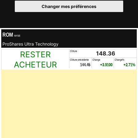
Changer mes préférences
ROM
NYSE
ProShares Ultra Technology
RESTER
Clôture
148.36
Clôture précédente
Change
Change%
ACHETEUR
144.45
+3.9100
+2.71%