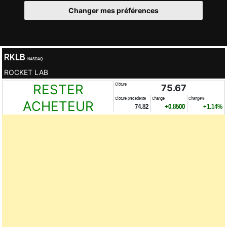
Changer mes préférences
RKLB
NASDAQ
ROCKET LAB
RESTER
Clôture
75.67
Clôture précédente
Change
Change%
ACHETEUR
74.82
+0.8500
+1.14%