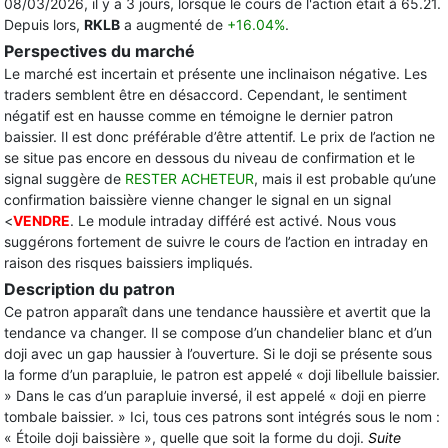
08/03/2026, il y a 3 jours, lorsque le cours de l'action était à 65.21.
Depuis lors,
RKLB
a augmenté de
+16.04%
.
Perspectives du marché
Le marché est incertain et présente une inclinaison négative. Les
traders semblent être en désaccord. Cependant, le sentiment
négatif est en hausse comme en témoigne le dernier patron
baissier. Il est donc préférable d’être attentif. Le prix de l’action ne
se situe pas encore en dessous du niveau de confirmation et le
signal suggère de
RESTER ACHETEUR
, mais il est probable qu’une
confirmation baissière vienne changer le signal en un signal
<
VENDRE
. Le module intraday différé est activé. Nous vous
suggérons fortement de suivre le cours de l’action en intraday en
raison des risques baissiers impliqués.
Description du patron
Ce patron apparaît dans une tendance haussière et avertit que la
tendance va changer. Il se compose d’un chandelier blanc et d’un
doji avec un gap haussier à l’ouverture. Si le doji se présente sous
la forme d’un parapluie, le patron est appelé « doji libellule baissier.
» Dans le cas d’un parapluie inversé, il est appelé « doji en pierre
tombale baissier. » Ici, tous ces patrons sont intégrés sous le nom :
« Étoile doji baissière », quelle que soit la forme du doji.
Suite