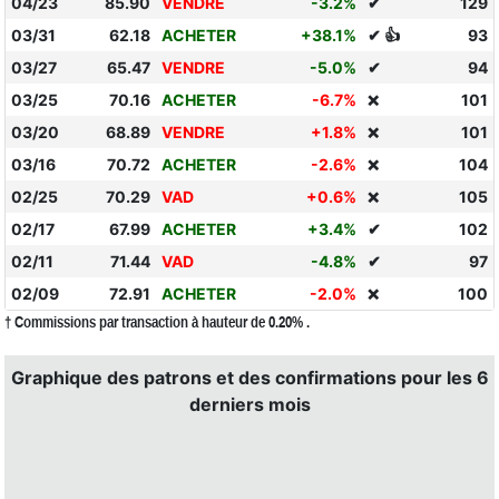
04/23
85.90
VENDRE
-3.2%
✔
129
03/31
62.18
ACHETER
+38.1%
✔ 👍
93
03/27
65.47
VENDRE
-5.0%
✔
94
03/25
70.16
ACHETER
-6.7%
101
❌
03/20
68.89
VENDRE
+1.8%
101
❌
03/16
70.72
ACHETER
-2.6%
104
❌
02/25
70.29
VAD
+0.6%
105
❌
02/17
67.99
ACHETER
+3.4%
✔
102
02/11
71.44
VAD
-4.8%
✔
97
02/09
72.91
ACHETER
-2.0%
100
❌
† Commissions par transaction à hauteur de 0.20% .
Graphique des patrons et des confirmations pour les 6
derniers mois