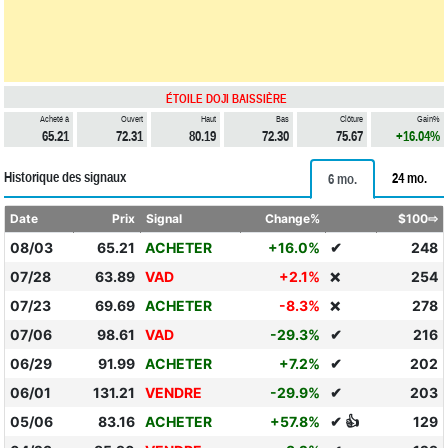
ÉTOILE DOJI BAISSIÈRE
Acheté à
Ouvert
Haut
Bas
Clôture
Gain%
65.21
72.31
80.19
72.30
75.67
+16.04%
Historique des signaux
24 mo.
6 mo.
Date
Prix
Signal
Change%
$100⇨
08/03
65.21
ACHETER
+16.0%
✔
248
07/28
63.89
VAD
+2.1%
254
❌
07/23
69.69
ACHETER
-8.3%
278
❌
07/06
98.61
VAD
-29.3%
✔
216
06/29
91.99
ACHETER
+7.2%
✔
202
06/01
131.21
VENDRE
-29.9%
✔
203
05/06
83.16
ACHETER
+57.8%
✔ 👍
129