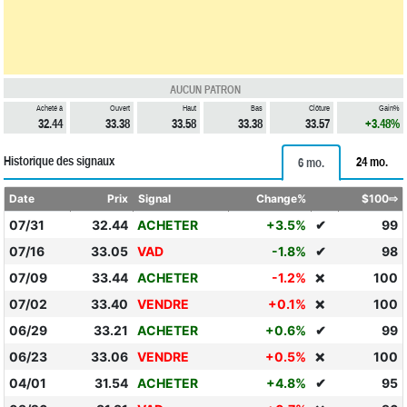
AUCUN PATRON
Acheté à
Ouvert
Haut
Bas
Clôture
Gain%
32.44
33.38
33.58
33.38
33.57
+3.48%
Historique des signaux
24 mo.
6 mo.
Date
Prix
Signal
Change%
$100⇨
07/31
32.44
ACHETER
+3.5%
✔
99
07/16
33.05
VAD
-1.8%
✔
98
07/09
33.44
ACHETER
-1.2%
100
❌
07/02
33.40
VENDRE
+0.1%
100
❌
06/29
33.21
ACHETER
+0.6%
✔
99
06/23
33.06
VENDRE
+0.5%
100
❌
04/01
31.54
ACHETER
+4.8%
✔
95