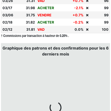
03/26
31.31
VAD
+0.7%
96
❌
03/17
31.98
ACHETER
-2.1%
99
❌
03/06
31.75
VENDRE
+0.7%
99
❌
02/18
31.82
ACHETER
-0.2%
99
❌
02/12
31.81
VAD
0.0%
100
❌
† Commissions par transaction à hauteur de 0.20% .
Graphique des patrons et des confirmations pour les 6
derniers mois