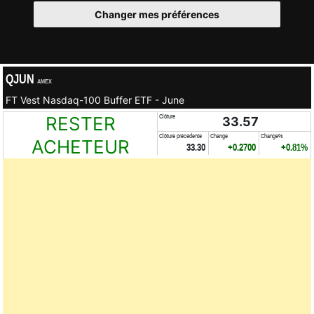
Changer mes préférences
QJUN
AMEX
FT Vest Nasdaq-100 Buffer ETF - June
RESTER
Clôture
33.57
Clôture précédente
Change
Change%
ACHETEUR
33.30
+0.2700
+0.81%