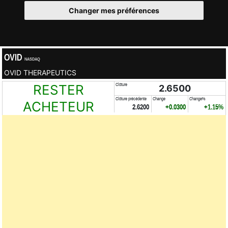
Changer mes préférences
OVID
NASDAQ
OVID THERAPEUTICS
RESTER
Clôture
2.6500
Clôture précédente
Change
Change%
ACHETEUR
2.6200
+0.0300
+1.15%