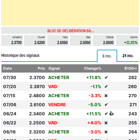
BLOC DE DÉLIBÉRATION BA...
Acheté à
Ouvert
Haut
Bas
Clôture
Gain%
2.3700
2.6200
2.6850
2.5850
2.6500
+11.81%
Historique des signaux
24 mo.
6 mo.
Date
Prix
Signal
Change%
$100⇨
07/30
2.3700
ACHETER
+11.8%
✔
262
07/20
2.3970
VAD
-1.1%
✔
260
07/15
2.4800
ACHETER
-3.3%
270
❌
07/06
2.6100
VENDRE
-5.0%
✔
271
06/24
2.3400
ACHETER
+11.5%
✔ 👍
243
06/22
2.2500
VAD
+4.0%
255
❌
06/16
2.3200
ACHETER
-3.0%
264
❌