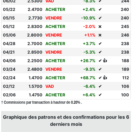
06/02
2.5300
VAD
-8.3%
✔
244
05/22
2.4700
ACHETER
+2.4%
✔
240
05/15
2.7730
VENDRE
-10.9%
✔
240
05/12
2.8300
ACHETER
-2.0%
245
❌
05/06
2.8000
VENDRE
+1.1%
246
❌
04/28
2.7000
ACHETER
+3.7%
✔
238
04/21
2.8500
VENDRE
-5.3%
✔
238
04/06
2.2500
ACHETER
+26.7%
✔ 👍
188
03/24
2.4800
VENDRE
-9.3%
✔
189
02/24
1.4700
ACHETER
+68.7%
✔ 👍
112
02/12
1.5700
VAD
-6.4%
✔
106
02/06
1.4750
ACHETER
+6.4%
✔
100
† Commissions par transaction à hauteur de 0.20% .
Graphique des patrons et des confirmations pour les 6
derniers mois