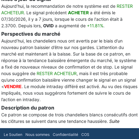
Aujourd’hui, la recommandation de notre système est de
RESTER
ACHETEUR
. Le signal précédent
ACHETER
a été émis le
07/30/2026, il y a 7 jours, lorsque le cours de l'action était à
2.3700. Depuis lors,
OVID
a augmenté de
+11.81%
.
Perspectives du marché
Aujourd’hui, les chandeliers nous ont avertis par le biais d’un
nouveau patron baissier d’être sur nos gardes. L’attention du
marché est maintenant à la baisse. Sur la base de ce patron, en
réponse à la tendance baissière émergente du marché, le système
a fixé de nouveaux niveaux de confirmation et de stop. Le signal
nous suggère de
RESTER ACHETEUR
, mais il est très probable
qu’une confirmation baissière vienne changer le signal en un signal
<
VENDRE
. Le module intraday différé est activé. Au vu des risques
impliqués, nous vous suggérons fortement de suivre le cours de
l’action en intraday.
Description du patron
Ce patron se compose de trois chandeliers blancs consécutifs dont
les clôtures se suivent dans une tendance haussière.
Suite
Le Soutien
Nous sommes
Confidentialité
COS