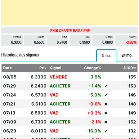
ENGLOBANTE BAISSIÈRE
Vendu à
Ouvert
Haut
Bas
Clôture
Gain%
6.3300
6.5500
6.7400
5.9500
6.0800
-3.95%
Historique des signaux
24 mo.
6 mo.
Date
Prix
Signal
Change%
$100⇨
08/05
6.3300
VENDRE
-3.9%
155
07/29
6.2400
ACHETER
+1.4%
✔
153
07/24
6.5700
VAD
-5.0%
✔
146
07/21
6.6100
ACHETER
-0.6%
148
❌
07/13
6.5900
VAD
+0.3%
149
❌
07/09
6.7300
ACHETER
-2.1%
152
❌
06/29
8.0100
VAD
-16.0%
✔
132