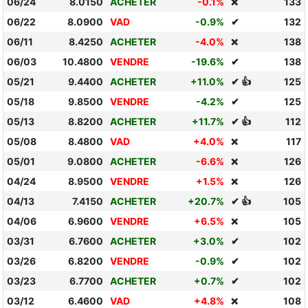
06/24
8.0150
ACHETER
-0.1%
133
❌
06/22
8.0900
VAD
-0.9%
✔
132
06/11
8.4250
ACHETER
-4.0%
138
❌
06/03
10.4800
VENDRE
-19.6%
✔
138
05/21
9.4400
ACHETER
+11.0%
✔ 👍
125
05/18
9.8500
VENDRE
-4.2%
✔
125
05/13
8.8200
ACHETER
+11.7%
✔ 👍
112
05/08
8.4800
VAD
+4.0%
117
❌
05/01
9.0800
ACHETER
-6.6%
126
❌
04/24
8.9500
VENDRE
+1.5%
126
❌
04/13
7.4150
ACHETER
+20.7%
✔ 👍
105
04/06
6.9600
VENDRE
+6.5%
105
❌
03/31
6.7600
ACHETER
+3.0%
✔
102
03/26
6.8200
VENDRE
-0.9%
✔
102
03/23
6.7700
ACHETER
+0.7%
✔
102
03/12
6.4600
VAD
+4.8%
108
❌