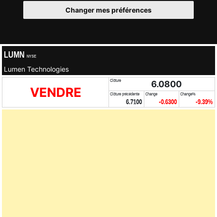
Changer mes préférences
LUMN
NYSE
Lumen Technologies
Clôture
6.0800
VENDRE
Clôture précédente
Change
Change%
6.7100
-0.6300
-9.39%