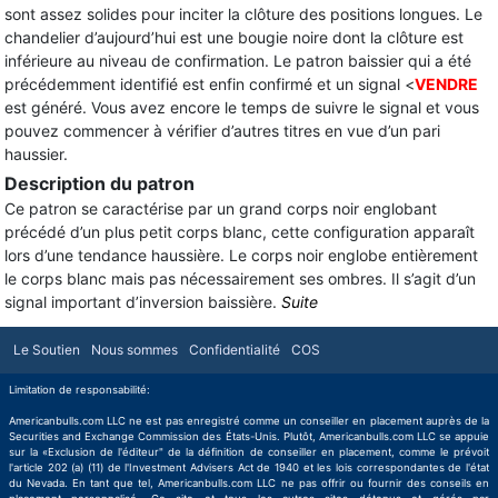
sont assez solides pour inciter la clôture des positions longues. Le
chandelier d’aujourd’hui est une bougie noire dont la clôture est
inférieure au niveau de confirmation. Le patron baissier qui a été
précédemment identifié est enfin confirmé et un signal <
VENDRE
est généré. Vous avez encore le temps de suivre le signal et vous
pouvez commencer à vérifier d’autres titres en vue d’un pari
haussier.
Description du patron
Ce patron se caractérise par un grand corps noir englobant
précédé d’un plus petit corps blanc, cette configuration apparaît
lors d’une tendance haussière. Le corps noir englobe entièrement
le corps blanc mais pas nécessairement ses ombres. Il s’agit d’un
signal important d’inversion baissière.
Suite
Le Soutien
Nous sommes
Confidentialité
COS
Limitation de responsabilité:
Americanbulls.com LLC ne est pas enregistré comme un conseiller en placement auprès de la
Securities and Exchange Commission des États-Unis. Plutôt, Americanbulls.com LLC se appuie
sur la «Exclusion de l'éditeur" de la définition de conseiller en placement, comme le prévoit
l'article 202 (a) (11) de l'Investment Advisers Act de 1940 et les lois correspondantes de l'état
du Nevada. En tant que tel, Americanbulls.com LLC ne pas offrir ou fournir des conseils en