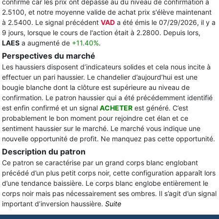
confirmé car les prix ont dépassé au du niveau de confirmation à
2.5100, et notre moyenne valide de achat prix s'élève maintenant
à 2.5400. Le signal précédent
VAD
a été émis le 07/29/2026, il y a
9 jours, lorsque le cours de l'action était à 2.2800. Depuis lors,
LAES
a augmenté de
+11.40%
.
Perspectives du marché
Les haussiers disposent d’indicateurs solides et cela nous incite à
effectuer un pari haussier. Le chandelier d’aujourd’hui est une
bougie blanche dont la clôture est supérieure au niveau de
confirmation. Le patron haussier qui a été précédemment identifié
est enfin confirmé et un signal
ACHETER
est généré. C’est
probablement le bon moment pour rejoindre cet élan et ce
sentiment haussier sur le marché. Le marché vous indique une
nouvelle opportunité de profit. Ne manquez pas cette opportunité.
Description du patron
Ce patron se caractérise par un grand corps blanc englobant
précédé d’un plus petit corps noir, cette configuration apparaît lors
d’une tendance baissière. Le corps blanc englobe entièrement le
corps noir mais pas nécessairement ses ombres. Il s’agit d’un signal
important d’inversion haussière.
Suite