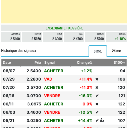
ENGLOBANTE HAUSSIÈRE
Acheté à
Ouvert
Haut
Bas
Clôture
Gain%
2.5400
2.5150
2.6000
2.4700
2.5700
+1.18%
Historique des signaux
24 mo.
6 mo.
Date
Prix
Signal
Change%
$100⇨
08/07
2.5400
ACHETER
+1.2%
94
07/29
2.2800
VAD
+11.4%
106
❌
07/20
2.5700
ACHETER
-11.3%
120
❌
06/16
3.0700
VENDRE
-16.3%
✔
121
06/11
3.0975
ACHETER
-0.9%
122
❌
06/03
3.4600
VENDRE
-10.5%
✔
122
05/21
3.0250
ACHETER
+14.4%
✔ 👍
107