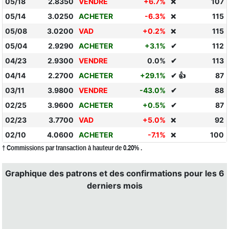
05/18
2.8350
VENDRE
+6.7%
107
❌
05/14
3.0250
ACHETER
-6.3%
115
❌
05/08
3.0200
VAD
+0.2%
115
❌
05/04
2.9290
ACHETER
+3.1%
✔
112
04/23
2.9300
VENDRE
0.0%
✔
113
04/14
2.2700
ACHETER
+29.1%
✔ 👍
87
03/11
3.9800
VENDRE
-43.0%
✔
88
02/25
3.9600
ACHETER
+0.5%
✔
87
02/23
3.7700
VAD
+5.0%
92
❌
02/10
4.0600
ACHETER
-7.1%
100
❌
† Commissions par transaction à hauteur de 0.20% .
Graphique des patrons et des confirmations pour les 6
derniers mois