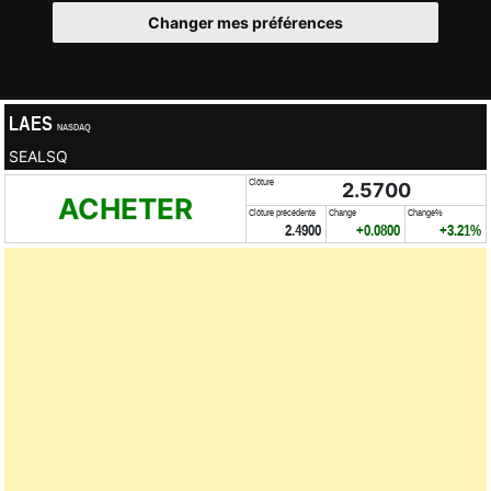
Changer mes préférences
LAES
NASDAQ
SEALSQ
Clôture
2.5700
ACHETER
Clôture précédente
Change
Change%
2.4900
+0.0800
+3.21%