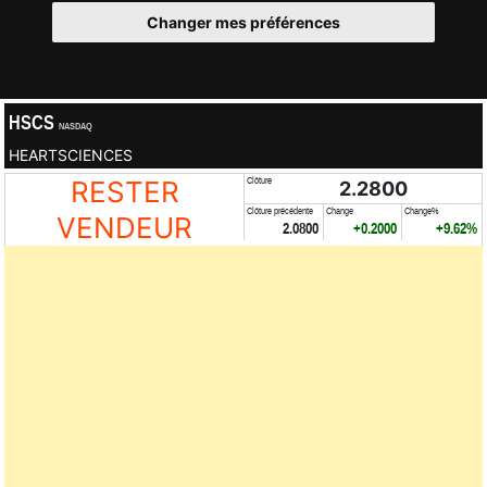
Changer mes préférences
HSCS
NASDAQ
HEARTSCIENCES
RESTER
Clôture
2.2800
Clôture précédente
Change
Change%
VENDEUR
2.0800
+0.2000
+9.62%