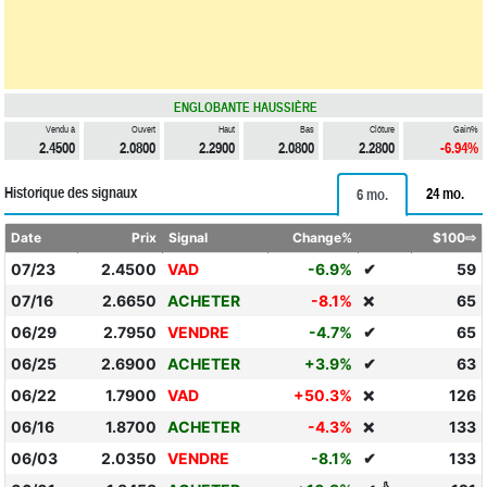
ENGLOBANTE HAUSSIÈRE
Vendu à
Ouvert
Haut
Bas
Clôture
Gain%
2.4500
2.0800
2.2900
2.0800
2.2800
-6.94%
Historique des signaux
24 mo.
6 mo.
Date
Prix
Signal
Change%
$100⇨
07/23
2.4500
VAD
-6.9%
✔
59
07/16
2.6650
ACHETER
-8.1%
65
❌
06/29
2.7950
VENDRE
-4.7%
✔
65
06/25
2.6900
ACHETER
+3.9%
✔
63
06/22
1.7900
VAD
+50.3%
126
❌
06/16
1.8700
ACHETER
-4.3%
133
❌
06/03
2.0350
VENDRE
-8.1%
✔
133