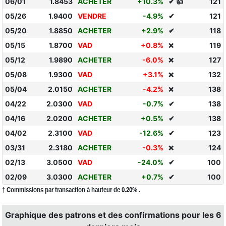
06/01
1.8453
ACHETER
+10.3%
✔ 👍
121
05/26
1.9400
VENDRE
-4.9%
✔
121
05/20
1.8850
ACHETER
+2.9%
✔
118
05/15
1.8700
VAD
+0.8%
119
❌
05/12
1.9890
ACHETER
-6.0%
127
❌
05/08
1.9300
VAD
+3.1%
132
❌
05/04
2.0150
ACHETER
-4.2%
138
❌
04/22
2.0300
VAD
-0.7%
✔
138
04/16
2.0200
ACHETER
+0.5%
✔
138
04/02
2.3100
VAD
-12.6%
✔
123
03/31
2.3180
ACHETER
-0.3%
124
❌
02/13
3.0500
VAD
-24.0%
✔
100
02/09
3.0300
ACHETER
+0.7%
✔
100
† Commissions par transaction à hauteur de 0.20% .
Graphique des patrons et des confirmations pour les 6