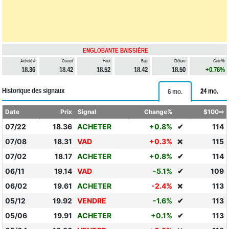
ENGLOBANTE BAISSIÈRE
Acheté à
Ouvert
Haut
Bas
Clôture
Gain%
18.36
18.42
18.52
18.42
18.50
+0.76%
Historique des signaux
24 mo.
6 mo.
Date
Prix
Signal
Change%
$100⇨
07/22
18.36
ACHETER
+0.8%
✔
114
07/08
18.31
VAD
+0.3%
115
❌
07/02
18.17
ACHETER
+0.8%
✔
114
06/11
19.14
VAD
-5.1%
✔
109
06/02
19.61
ACHETER
-2.4%
113
❌
05/12
19.92
VENDRE
-1.6%
✔
113
05/06
19.91
ACHETER
+0.1%
✔
113