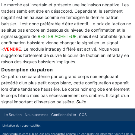
Le marché est incertain et présente une inclinaison négative. Les
traders semblent être en désaccord. Cependant, le sentiment
négatif est en hausse comme en témoigne le dernier patron
baissier. Il est donc préférable d’être attentif. Le prix de l’action ne
se situe pas encore en dessous du niveau de confirmation et le
signal suggère de
RESTER ACHETEUR
, mais il est probable qu’une
confirmation baissière vienne changer le signal en un signal
<
VENDRE
. Le module intraday différé est activé. Nous vous
suggérons fortement de suivre le cours de l’action en intraday en
raison des risques baissiers impliqués.
Description du patron
Ce patron se caractérise par un grand corps noir englobant
précédé d’un plus petit corps blanc, cette configuration apparaît
lors d’une tendance haussière. Le corps noir englobe entièrement
le corps blanc mais pas nécessairement ses ombres. Il s’agit d’un
signal important d’inversion baissière.
Suite
Le Soutien
Nous sommes
Confidentialité
COS
Limitation de responsabilité:
Americanbulls.com LLC ne est pas enregistré comme un conseiller en placement auprès de la