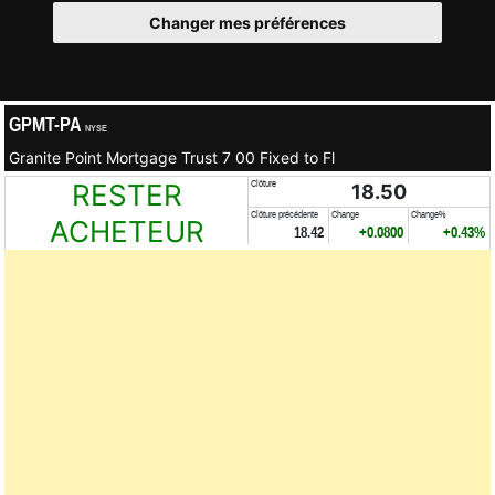
Changer mes préférences
GPMT-PA
NYSE
Granite Point Mortgage Trust 7 00 Fixed to Fl
RESTER
Clôture
18.50
Clôture précédente
Change
Change%
ACHETEUR
18.42
+0.0800
+0.43%