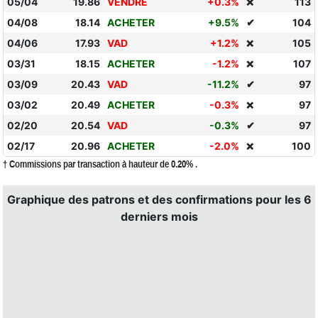
05/04
19.86
VENDRE
+0.3%
113
❌
04/08
18.14
ACHETER
+9.5%
✔
104
04/06
17.93
VAD
+1.2%
105
❌
03/31
18.15
ACHETER
-1.2%
107
❌
03/09
20.43
VAD
-11.2%
✔
97
03/02
20.49
ACHETER
-0.3%
97
❌
02/20
20.54
VAD
-0.3%
✔
97
02/17
20.96
ACHETER
-2.0%
100
❌
† Commissions par transaction à hauteur de 0.20% .
Graphique des patrons et des confirmations pour les 6
derniers mois