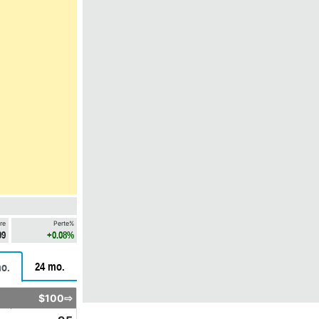
re
Perte%
99
+0.08%
24 mo.
o.
$100⇨