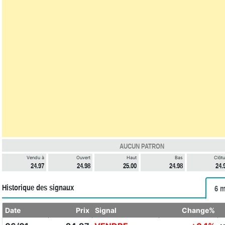
AUCUN PATRON
Vendu à
Ouvert
Haut
Bas
Clôtu
24.97
24.98
25.00
24.98
24.
Historique des signaux
6 m
Date
Prix
Signal
Change%