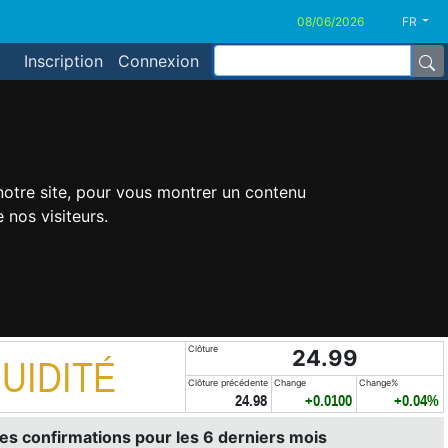
FR
Inscription
Connexion
 notre site, pour vous montrer un contenu
 nos visiteurs.
Clôture
24.99
UIDITÉ
Clôture précédente
Change
Change%
24.98
+0.0100
+0.04%
es confirmations pour les 6 derniers mois