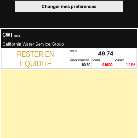
Changer mes préférences
CWT
NYSE
California Water Service Group
RESTER EN
Clôture
49.74
Clôture précédente
Change
Change%
LIQUIDITÉ
50.30
-0.5600
-1.11%