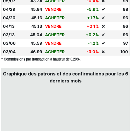
05/07
43.24
ACHETER
-0.4%
98
❌
04/29
45.94
VENDRE
-5.9%
✔
98
04/20
45.16
ACHETER
+1.7%
✔
96
04/13
45.13
VENDRE
+0.1%
96
❌
03/13
45.04
ACHETER
+0.2%
✔
96
03/06
45.59
VENDRE
-1.2%
✔
97
03/04
46.99
ACHETER
-3.0%
100
❌
† Commissions par transaction à hauteur de 0.20% .
Graphique des patrons et des confirmations pour les 6
derniers mois