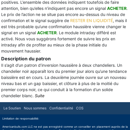
positives. L’ensemble des données indiquent toutefois de faire
attention, bien qu’elles n’indiquent pas encore un signal
ACHETER
.
Le prix de l’action ne se situe pas encore au-dessus du niveau de
confirmation et le signal suggère de
RESTER EN LIQUIDITÉ
, mais il
est très probable qu’une confirmation haussière vienne changer le
signal en un signal
ACHETER
. Le module intraday différé est
activé. Nous vous suggérons fortement de suivre les prix en
intraday afin de profiter au mieux de la phase initiale du
mouvement haussier.
Description du patron
Il s’agit d’un patron d’inversion haussière à deux chandeliers. Un
chandelier noir apparaît lors du premier jour alors qu’une tendance
baissière est en cours. La deuxième journée ouvre sur un nouveau
niveau bas et un gap baissier, et clôture à plus de la moitié du
premier corps noir, ce qui conduit à la formation d’un solide
chandelier blanc.
Suite
Le Soutien
Nous sommes
Confidentialité
COS
Limitation de responsabilité:
Americanbulls.com LLC ne est pas enregistré comme un conseiller en placement auprès de la