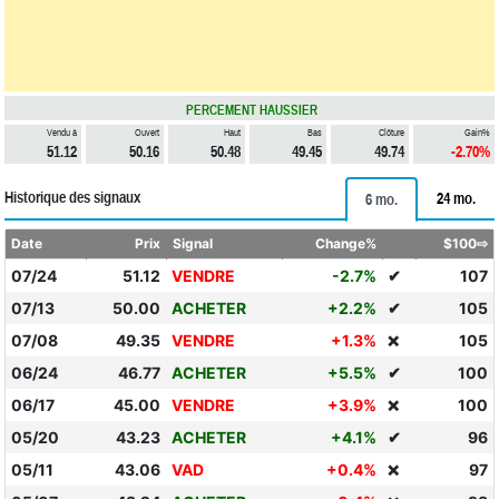
PERCEMENT HAUSSIER
Vendu à
Ouvert
Haut
Bas
Clôture
Gain%
51.12
50.16
50.48
49.45
49.74
-2.70%
Historique des signaux
24 mo.
6 mo.
Date
Prix
Signal
Change%
$100⇨
07/24
51.12
VENDRE
-2.7%
✔
107
07/13
50.00
ACHETER
+2.2%
✔
105
07/08
49.35
VENDRE
+1.3%
105
❌
06/24
46.77
ACHETER
+5.5%
✔
100
06/17
45.00
VENDRE
+3.9%
100
❌
05/20
43.23
ACHETER
+4.1%
✔
96
05/11
43.06
VAD
+0.4%
97
❌