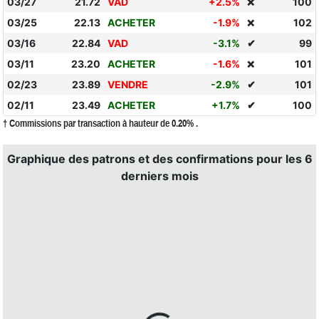
03/27
21.72
VAD
+2.5%
100
❌
03/25
22.13
ACHETER
-1.9%
102
❌
03/16
22.84
VAD
-3.1%
✔
99
03/11
23.20
ACHETER
-1.6%
101
❌
02/23
23.89
VENDRE
-2.9%
✔
101
02/11
23.49
ACHETER
+1.7%
✔
100
† Commissions par transaction à hauteur de 0.20% .
Graphique des patrons et des confirmations pour les 6
derniers mois