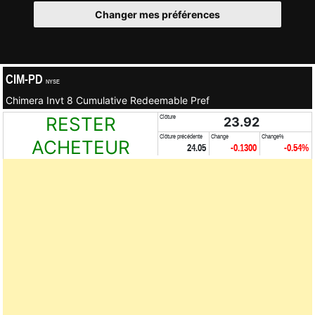
Changer mes préférences
CIM-PD
NYSE
Chimera Invt 8 Cumulative Redeemable Pref
RESTER
Clôture
23.92
Clôture précédente
Change
Change%
ACHETEUR
24.05
-0.1300
-0.54%