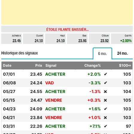
ÉTOILE FILANTE BAISSIÈR...
Acheté à
Ouvert
Haut
Bas
Clôture
Gain%
23.45
24.10
24.10
23.86
23.92
+2.00%
Historique des signaux
24 mo.
6 mo.
Date
Prix
Signal
Change%
$100⇨
07/01
23.45
ACHETER
+2.0%
✔
105
06/08
24.24
VAD
-3.3%
✔
103
05/27
24.55
ACHETER
-1.3%
104
❌
05/15
24.47
VENDRE
+0.3%
105
❌
04/23
24.09
ACHETER
+1.6%
✔
103
04/21
23.84
VENDRE
+1.0%
103
❌
03/31
22.26
ACHETER
+7.1%
✔
97