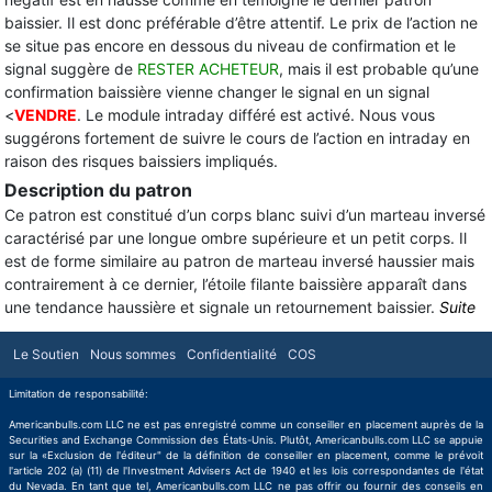
baissier. Il est donc préférable d’être attentif. Le prix de l’action ne
se situe pas encore en dessous du niveau de confirmation et le
signal suggère de
RESTER ACHETEUR
, mais il est probable qu’une
confirmation baissière vienne changer le signal en un signal
<
VENDRE
. Le module intraday différé est activé. Nous vous
suggérons fortement de suivre le cours de l’action en intraday en
raison des risques baissiers impliqués.
Description du patron
Ce patron est constitué d’un corps blanc suivi d’un marteau inversé
caractérisé par une longue ombre supérieure et un petit corps. Il
est de forme similaire au patron de marteau inversé haussier mais
contrairement à ce dernier, l’étoile filante baissière apparaît dans
une tendance haussière et signale un retournement baissier.
Suite
Le Soutien
Nous sommes
Confidentialité
COS
Limitation de responsabilité:
Americanbulls.com LLC ne est pas enregistré comme un conseiller en placement auprès de la
Securities and Exchange Commission des États-Unis. Plutôt, Americanbulls.com LLC se appuie
sur la «Exclusion de l'éditeur" de la définition de conseiller en placement, comme le prévoit
l'article 202 (a) (11) de l'Investment Advisers Act de 1940 et les lois correspondantes de l'état
du Nevada. En tant que tel, Americanbulls.com LLC ne pas offrir ou fournir des conseils en