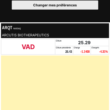
Changer mes préférences
ARQT
NASDAQ
ARCUTIS BIOTHERAPEUTICS
Clôture
25.29
VAD
Clôture précédente
Change
Change%
26.43
-1.1400
-4.31%