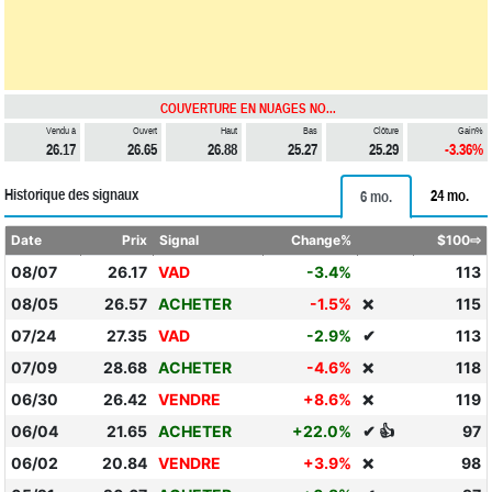
COUVERTURE EN NUAGES NO...
Vendu à
Ouvert
Haut
Bas
Clôture
Gain%
26.17
26.65
26.88
25.27
25.29
-3.36%
Historique des signaux
24 mo.
6 mo.
Date
Prix
Signal
Change%
$100⇨
08/07
26.17
VAD
-3.4%
113
08/05
26.57
ACHETER
-1.5%
115
❌
07/24
27.35
VAD
-2.9%
✔
113
07/09
28.68
ACHETER
-4.6%
118
❌
06/30
26.42
VENDRE
+8.6%
119
❌
06/04
21.65
ACHETER
+22.0%
✔ 👍
97
06/02
20.84
VENDRE
+3.9%
98
❌