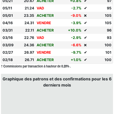
05/21
20.67
ACHETER
+0.8%
✔
97
05/11
21.24
VAD
-2.7%
✔
95
05/01
23.35
ACHETER
-9.0%
105
❌
04/16
24.31
VENDRE
-3.9%
✔
105
03/31
22.11
ACHETER
+10.0%
✔
96
03/16
22.76
VAD
-2.9%
✔
93
03/09
24.36
ACHETER
-6.6%
100
❌
02/27
26.97
VENDRE
-9.7%
✔
101
02/18
26.71
ACHETER
+1.0%
✔
100
† Commissions par transaction à hauteur de 0.20% .
Graphique des patrons et des confirmations pour les 6
derniers mois