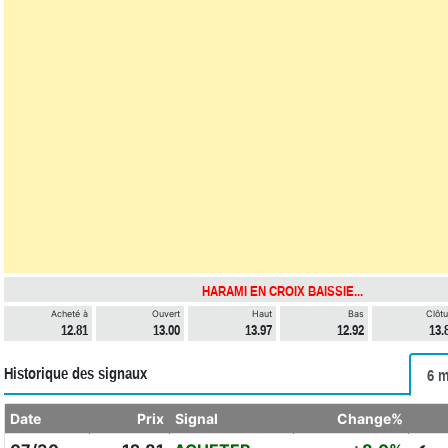
HARAMI EN CROIX BAISSIE...
Acheté à
Ouvert
Haut
Bas
Clôtu
12.81
13.00
13.97
12.92
13.
Historique des signaux
6 m
Date
Prix
Signal
Change%