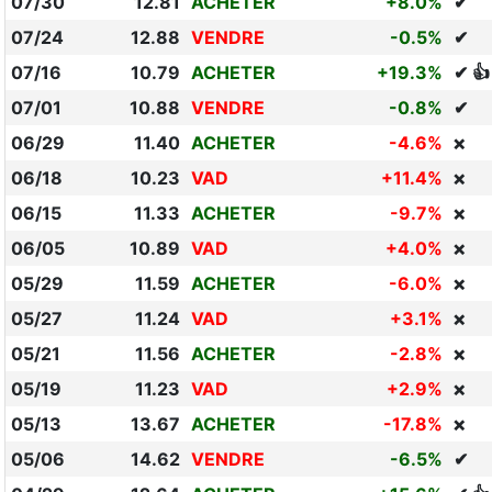
07/30
12.81
ACHETER
+8.0%
✔
07/24
12.88
VENDRE
-0.5%
✔
07/16
10.79
ACHETER
+19.3%
✔ 👍
07/01
10.88
VENDRE
-0.8%
✔
06/29
11.40
ACHETER
-4.6%
❌
06/18
10.23
VAD
+11.4%
❌
06/15
11.33
ACHETER
-9.7%
❌
06/05
10.89
VAD
+4.0%
❌
05/29
11.59
ACHETER
-6.0%
❌
05/27
11.24
VAD
+3.1%
❌
05/21
11.56
ACHETER
-2.8%
❌
05/19
11.23
VAD
+2.9%
❌
05/13
13.67
ACHETER
-17.8%
❌
05/06
14.62
VENDRE
-6.5%
✔