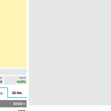
re
Gain%
84
+8.04%
24 mo.
o.
$100⇨