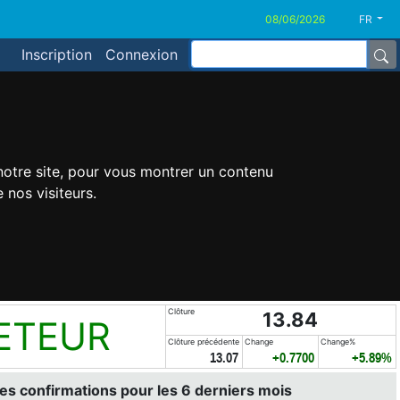
FR
Inscription
Connexion
 notre site, pour vous montrer un contenu
 nos visiteurs.
Clôture
13.84
ETEUR
Clôture précédente
Change
Change%
13.07
+0.7700
+5.89%
es confirmations pour les 6 derniers mois