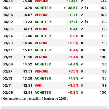
05/28
28.69
VENDRE
-20.1%
✔
214
05/11
13.76
ACHETER
+108.5%
✔ 👍
103
05/05
15.57
VENDRE
-11.7%
✔
103
04/02
13.23
ACHETER
+17.7%
✔ 👍
88
03/26
14.61
VENDRE
-9.4%
✔
88
03/24
15.46
ACHETER
-5.5%
93
❌
03/20
14.66
VENDRE
+5.5%
93
❌
03/17
15.67
ACHETER
-6.4%
100
❌
03/13
15.16
VENDRE
+3.4%
100
❌
03/04
14.52
ACHETER
+4.4%
✔
96
02/27
13.51
VENDRE
+7.5%
96
❌
02/13
13.26
ACHETER
+1.9%
✔
95
02/11
12.81
VAD
+3.5%
99
❌
02/09
12.91
ACHETER
-0.8%
100
❌
† Commissions par transaction à hauteur de 0.20% .