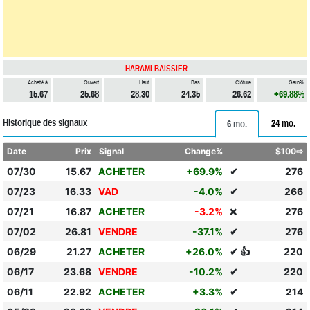
HARAMI BAISSIER
Acheté à
Ouvert
Haut
Bas
Clôture
Gain%
15.67
25.68
28.30
24.35
26.62
+69.88%
Historique des signaux
24 mo.
6 mo.
Date
Prix
Signal
Change%
$100⇨
07/30
15.67
ACHETER
+69.9%
✔
276
07/23
16.33
VAD
-4.0%
✔
266
07/21
16.87
ACHETER
-3.2%
276
❌
07/02
26.81
VENDRE
-37.1%
✔
276
06/29
21.27
ACHETER
+26.0%
✔ 👍
220
06/17
23.68
VENDRE
-10.2%
✔
220
06/11
22.92
ACHETER
+3.3%
✔
214