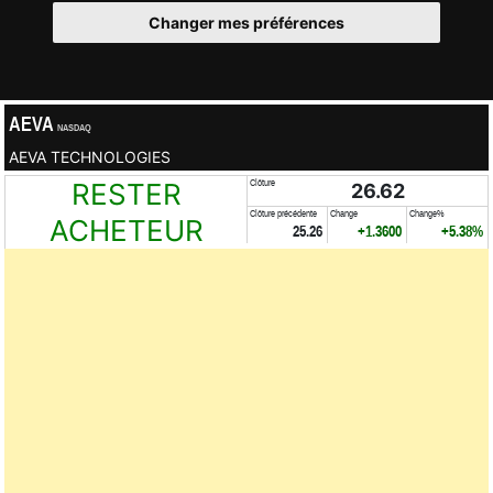
Changer mes préférences
AEVA
NASDAQ
AEVA TECHNOLOGIES
RESTER
Clôture
26.62
Clôture précédente
Change
Change%
ACHETEUR
25.26
+1.3600
+5.38%