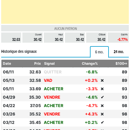
AUCUN PATRON
Ouvert
Haut
Bas
Clôture
Gain%
32.63
30.42
30.42
30.42
30.42
-6.77%
Historique des signaux
24 mo.
6 mo.
Date
Prix
Signal
Change%
$100⇨
06/11
32.63
QUITTER
-6.8%
89
05/13
32.58
VAD
+0.2%
89
❌
05/11
33.69
ACHETER
-3.3%
93
❌
04/29
35.30
VENDRE
-4.6%
✔
93
04/22
37.05
ACHETER
-4.7%
98
❌
03/26
35.52
VENDRE
+4.3%
98
❌
03/12
35.45
ACHETER
+0.2%
✔
98