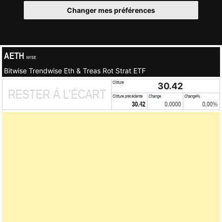
Changer mes préférences
AETH
NYSE
Bitwise Trendwise Eth & Treas Rot Strat ETF
Clôture
30.42
RESTER À L’ÉCART
Clôture précédente
Change
Change%
30.42
0.0000
0.00%