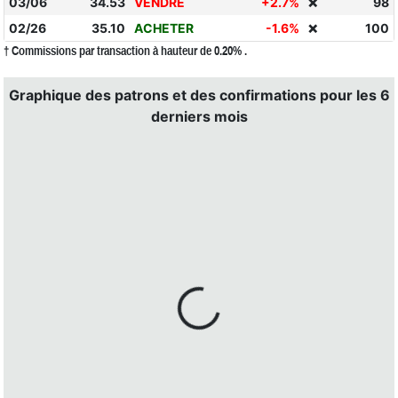
03/06
34.53
VENDRE
+2.7%
98
❌
02/26
35.10
ACHETER
-1.6%
100
❌
† Commissions par transaction à hauteur de 0.20% .
Graphique des patrons et des confirmations pour les 6
derniers mois