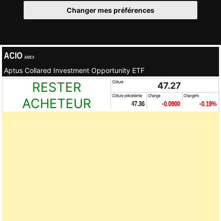
Changer mes préférences
ACIO
AMEX
Aptus Collared Investment Opportunity ETF
RESTER
Clôture
47.27
Clôture précédente
Change
Change%
ACHETEUR
47.36
-0.0900
-0.19%