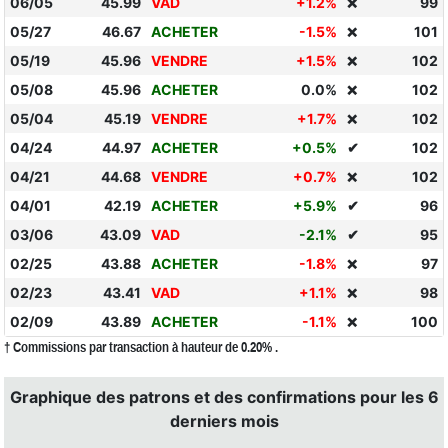
06/05
45.99
VAD
+1.2%
99
❌
05/27
46.67
ACHETER
-1.5%
101
❌
05/19
45.96
VENDRE
+1.5%
102
❌
05/08
45.96
ACHETER
0.0%
102
❌
05/04
45.19
VENDRE
+1.7%
102
❌
04/24
44.97
ACHETER
+0.5%
✔
102
04/21
44.68
VENDRE
+0.7%
102
❌
04/01
42.19
ACHETER
+5.9%
✔
96
03/06
43.09
VAD
-2.1%
✔
95
02/25
43.88
ACHETER
-1.8%
97
❌
02/23
43.41
VAD
+1.1%
98
❌
02/09
43.89
ACHETER
-1.1%
100
❌
† Commissions par transaction à hauteur de 0.20% .
Graphique des patrons et des confirmations pour les 6
derniers mois