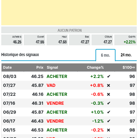
AUCUN PATRON
Acheté à
Ouvert
Haut
Bas
Clôture
Gain%
46.25
47.55
47.68
47.27
47.27
+2.21%
Historique des signaux
24 mo.
6 mo.
Date
Prix
Signal
Change%
$100⇨
08/03
46.25
ACHETER
+2.2%
✔
96
07/27
45.87
VAD
+0.8%
97
❌
07/22
46.16
ACHETER
-0.6%
98
❌
07/16
46.31
VENDRE
-0.3%
✔
98
06/29
45.87
ACHETER
+1.0%
✔
97
06/17
46.43
VENDRE
-1.2%
✔
97
06/15
46.53
ACHETER
-0.2%
98
❌