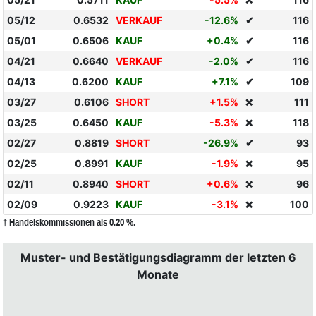
❌
05/12
0.6532
VERKAUF
-12.6%
✔
116
05/01
0.6506
KAUF
+0.4%
✔
116
04/21
0.6640
VERKAUF
-2.0%
✔
116
04/13
0.6200
KAUF
+7.1%
✔
109
03/27
0.6106
SHORT
+1.5%
111
❌
03/25
0.6450
KAUF
-5.3%
118
❌
02/27
0.8819
SHORT
-26.9%
✔
93
02/25
0.8991
KAUF
-1.9%
95
❌
02/11
0.8940
SHORT
+0.6%
96
❌
02/09
0.9223
KAUF
-3.1%
100
❌
† Handelskommissionen als 0.20 %.
Muster- und Bestätigungsdiagramm der letzten 6
Monate