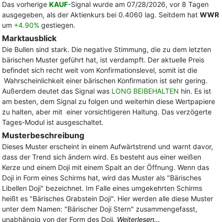
Das vorherige
KAUF
-Signal wurde am 07/28/2026, vor 8 Tagen
ausgegeben, als der Aktienkurs bei 0.4060 lag. Seitdem hat
WWR
um
+4.90%
gestiegen.
Marktausblick
Die Bullen sind stark. Die negative Stimmung, die zu dem letzten
bärischen Muster geführt hat, ist verdampft. Der aktuelle Preis
befindet sich recht weit vom Konfirmationslevel, somit ist die
Wahrscheinlichkeit einer bärischen Konfirmation ist sehr gering.
Außerdem deutet das Signal was
LONG BEIBEHALTEN
hin. Es ist
am besten, dem Signal zu folgen und weiterhin diese Wertpapiere
zu halten, aber mit einer vorsichtigeren Haltung. Das verzögerte
Tages-Modul ist ausgeschaltet.
Musterbeschreibung
Dieses Muster erscheint in einem Aufwärtstrend und warnt davor,
dass der Trend sich ändern wird. Es besteht aus einer weißen
Kerze und einem Doji mit einem Spalt an der Öffnung. Wenn das
Doji in Form eines Schirms hat, wird das Muster als "Bärisches
Libellen Doji" bezeichnet. Im Falle eines umgekehrten Schirms
heißt es "Bärisches Grabstein Doji". Hier werden alle diese Muster
unter dem Namen: "Bärischer Doji Stern" zusammengefasst,
unabhängig von der Form des Doji.
Weiterlesen...