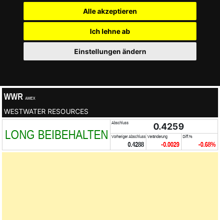
Alle akzeptieren
Ich lehne ab
Einstellungen ändern
WWR
AMEX
WESTWATER RESOURCES
Abschluss
0.4259
LONG BEIBEHALTEN
Vorheriger Abschluss
Veränderung
Diff.%
0.4288
-0.0029
-0.68%