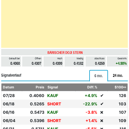
BÄRISCHER DOJI STERN
Gekauft bei
Öffnen
Hoch
Niedrig
Abschluss
Gewinn%
0.4060
0.4307
0.4399
0.4182
0.4259
+4.90%
Signalverlauf
24 mo.
6 mo.
Datum
Preis
Signal
Diff.%
$100⇨
07/28
0.4060
KAUF
+4.9%
✔
126
06/18
0.5265
SHORT
-22.9%
✔
103
06/16
0.5473
KAUF
-3.8%
107
❌
06/04
0.5396
SHORT
+1.4%
109
❌
05/21
0.5711
KAUF
-5.5%
116