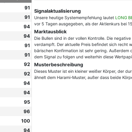
91
Signalaktualisierung
91
Unsere heutige Systemempfehlung lautet
LONG B
vor 5 Tagen ausgegeben, als der Aktienkurs bei 1
94
Marktausblick
94
Die Bullen sind in der vollen Kontrolle. Die negati
verdampft. Der aktuelle Preis befindet sich recht w
91
bärischen Konfirmation ist sehr gering. Außerdem
91
dem Signal zu folgen und weiterhin diese Wertpapi
92
Musterbeschreibung
Dieses Muster ist ein kleiner weißer Körper, der du
92
ähnelt dem Harami-Muster, außer dass beide Körpe
94
94
95
96
100
94