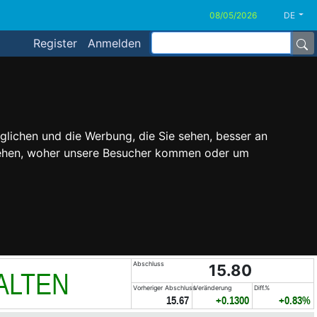
DE
Register
Anmelden
glichen und die Werbung, die Sie sehen, besser an
stehen, woher unsere Besucher kommen oder um
Abschluss
15.80
ALTEN
Vorheriger Abschluss
Veränderung
Diff.%
15.67
+0.1300
+0.83%