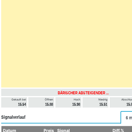
BÄRISCHER ABSTEIGENDER ...
Gekauft bei
Öffnen
Hoch
Niedrig
Abschlu
15.54
15.88
15.98
15.51
15.
Signalverlauf
6 m
Datum
Preis
Signal
Diff.%