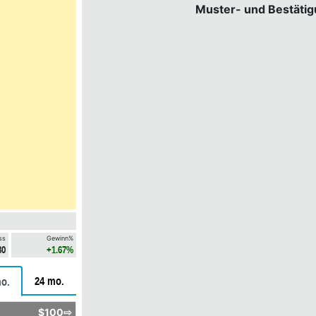
Muster- und Bestäti
ss
Gewinn%
80
+1.67%
24 mo.
o.
$100⇨