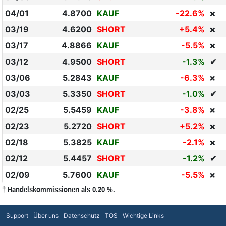
04/01
4.8700
KAUF
-22.6%
❌
03/19
4.6200
SHORT
+5.4%
❌
03/17
4.8866
KAUF
-5.5%
❌
03/12
4.9500
SHORT
-1.3%
✔
03/06
5.2843
KAUF
-6.3%
❌
03/03
5.3350
SHORT
-1.0%
✔
02/25
5.5459
KAUF
-3.8%
❌
02/23
5.2720
SHORT
+5.2%
❌
02/18
5.3825
KAUF
-2.1%
❌
02/12
5.4457
SHORT
-1.2%
✔
02/09
5.7600
KAUF
-5.5%
❌
† Handelskommissionen als 0.20 %.
Support
Über uns
Datenschutz
TOS
Wichtige Links