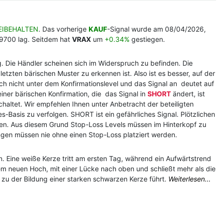
EIBEHALTEN
. Das vorherige
KAUF
-Signal wurde am 08/04/2026,
.9700 lag. Seitdem hat
VRAX
um
+0.34%
gestiegen.
g. Die Händler scheinen sich im Widerspruch zu befinden. Die
tzten bärischen Muster zu erkennen ist. Also ist es besser, auf der
och nicht unter dem Konfirmationslevel und das Signal an deutet auf
einer bärischen Konfirmation, die das Signal in
SHORT
ändert, ist
haltet. Wir empfehlen Ihnen unter Anbetracht der beteiligten
s-Basis zu verfolgen. SHORT ist ein gefährliches Signal. Plötzlichen
ren. Aus diesem Grund Stop-Loss Levels müssen im Hinterkopf zu
gen müssen nie ohne einen Stop-Loss platziert werden.
n. Eine weiße Kerze tritt am ersten Tag, während ein Aufwärtstrend
inem neuen Hoch, mit einer Lücke nach oben und schließt mehr als die
 zu der Bildung einer starken schwarzen Kerze führt.
Weiterlesen...